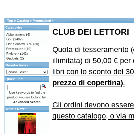
Top
»
Catalog
»
Promozioni
»
Categories
CLUB DEI LETTORI
Abbonamenti
(4)
Libri
(2492)
Libri Scontati 30%
(30)
Quota di tesseramento (
Promozioni
(19)
Riviste->
(142)
illimitata) di 50,00 € per
Gadgets
(2)
Manufacturers
libri con lo sconto del 
Quick Find
prezzo di copertina)
.
Use keywords to find the
product you are looking for.
Advanced Search
Gli ordini devono essere
What's New?
questo catalogo, o via ma