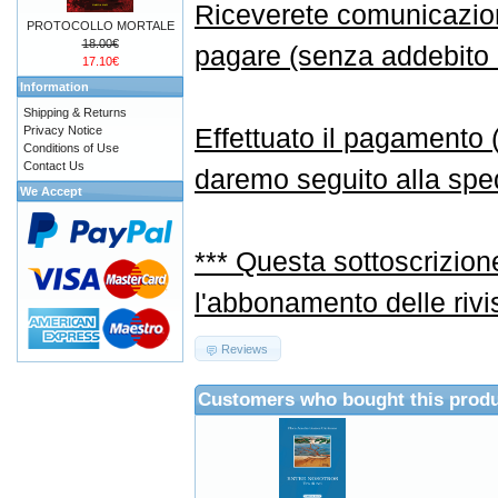
Riceverete comunicazione
PROTOCOLLO MORTALE
18.00€
pagare (senza addebito d
17.10€
Information
Shipping & Returns
Effettuato il pagamento
Privacy Notice
Conditions of Use
Contact Us
daremo seguito alla sped
We Accept
*** Questa sottoscrizion
l'abbonamento delle rivi
Reviews
Customers who bought this produ