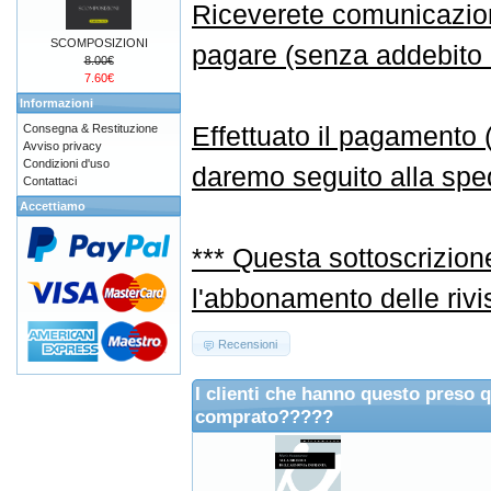
Riceverete comunicazione
SCOMPOSIZIONI
pagare (senza addebito d
8.00€
7.60€
Informazioni
Effettuato il pagamento
Consegna & Restituzione
Avviso privacy
Condizioni d'uso
daremo seguito alla sped
Contattaci
Accettiamo
*** Questa sottoscrizion
l'abbonamento delle rivi
Recensioni
I clienti che hanno questo preso 
comprato?????