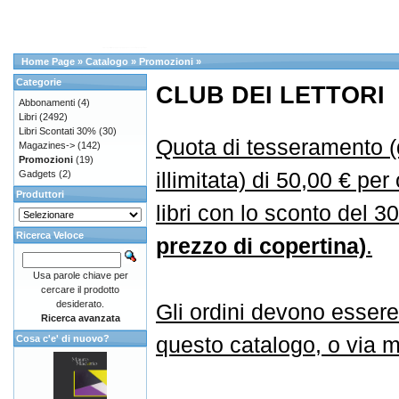
Home Page
»
Catalogo
»
Promozioni
»
Categorie
CLUB DEI LETTORI
Abbonamenti
(4)
Libri
(2492)
Libri Scontati 30%
(30)
Quota di tesseramento (
Magazines->
(142)
Promozioni
(19)
illimitata) di 50,00 € per
Gadgets
(2)
Produttori
libri con lo sconto del 
Ricerca Veloce
prezzo di copertina)
.
Usa parole chiave per
cercare il prodotto
desiderato.
Gli ordini devono essere
Ricerca avanzata
questo catalogo, o via ma
Cosa c'e' di nuovo?