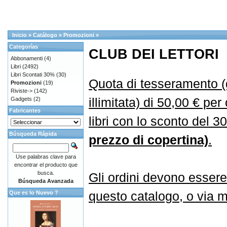
Inicio
»
Catálogo
»
Promozioni
»
Categorías
CLUB DEI LETTORI
Abbonamenti
(4)
Libri
(2492)
Libri Scontati 30%
(30)
Quota di tesseramento (
Promozioni
(19)
Riviste->
(142)
illimitata) di 50,00 € per
Gadgets
(2)
Fabricantes
libri con lo sconto del 
Búsqueda Rápida
prezzo di copertina)
.
Use palabras clave para
encontrar el producto que
busca.
Gli ordini devono essere
Búsqueda Avanzada
questo catalogo, o via ma
Que es lo Nuevo ?