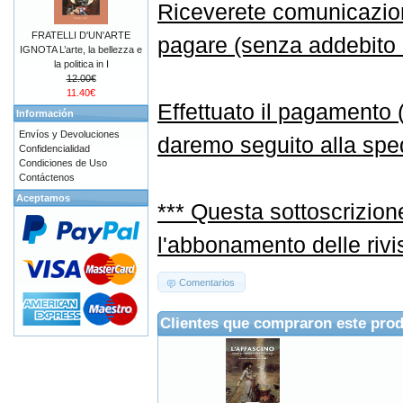
Riceverete comunicazione
FRATELLI D'UN'ARTE
pagare (senza addebito d
IGNOTA L’arte, la bellezza e
la politica in I
12.00€
11.40€
Effettuato il pagamento
Información
Envíos y Devoluciones
daremo seguito alla sped
Confidencialidad
Condiciones de Uso
Contáctenos
Aceptamos
*** Questa sottoscrizion
l'abbonamento delle rivi
Comentarios
Clientes que compraron este pro