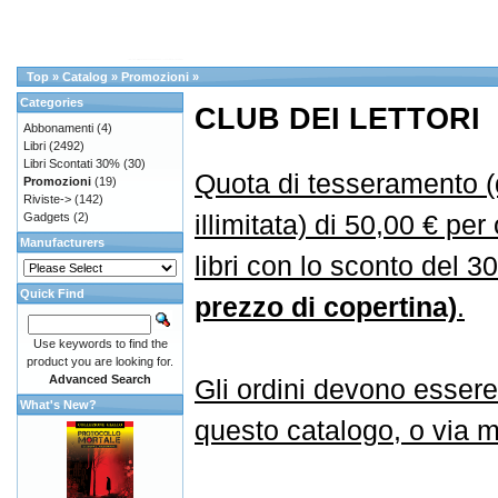
Top
»
Catalog
»
Promozioni
»
Categories
CLUB DEI LETTORI
Abbonamenti
(4)
Libri
(2492)
Libri Scontati 30%
(30)
Quota di tesseramento (
Promozioni
(19)
Riviste->
(142)
illimitata) di 50,00 € per
Gadgets
(2)
Manufacturers
libri con lo sconto del 
Quick Find
prezzo di copertina)
.
Use keywords to find the
product you are looking for.
Advanced Search
Gli ordini devono essere
What's New?
questo catalogo, o via ma