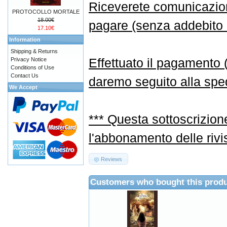
Riceverete comunicazione
PROTOCOLLO MORTALE
18.00€
pagare (senza addebito d
17.10€
Information
Shipping & Returns
Effettuato il pagamento
Privacy Notice
Conditions of Use
Contact Us
daremo seguito alla sped
We Accept
*** Questa sottoscrizion
l'abbonamento delle rivi
Reviews
Customers who bought this produ