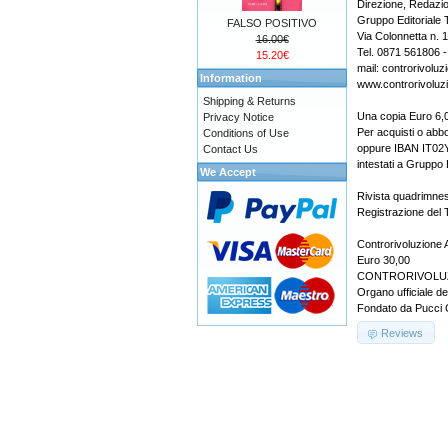
Direzione, Redazi
Gruppo Editoriale 
FALSO POSITIVO
Via Colonnetta n. 
16.00€
Tel. 0871 561806 
15.20€
mail: controrivolu
Information
www.controrivoluzi
Shipping & Returns
Una copia Euro 6,0
Privacy Notice
Per acquisti o abb
Conditions of Use
oppure IBAN IT0
Contact Us
intestati a Gruppo 
We Accept
Rivista quadrimnes
Registrazione del 
Controrivoluzione 
Euro 30,00
CONTRORIVOLU
Organo ufficiale del
Fondato da Pucci C
Reviews