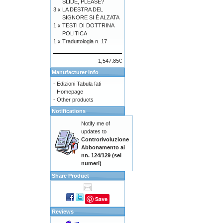
SLIDE, PLEASE?
3 x
LA DESTRA DEL
SIGNORE SI È ALZATA
1 x
TESTI DI DOTTRINA
POLITICA
1 x
Traduttologia n. 17
1,547.85€
Manufacturer Info
-
Edizioni Tabula fati
Homepage
-
Other products
Notifications
Notify me of
updates to
Controrivoluzione
Abbonamento ai
nn. 124/129 (sei
numeri)
Share Product
Save
Reviews