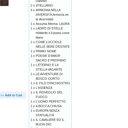
Dahmer
2 x
STELLARIO
4 x
ARMONIA NELLA
DIVERSITÀ Armonía en
la diversidad
1 x
Assunta Menna: LAURA
1 x
LADRO DI STELLE
Hölderlin e il poeta come
titano
1 x
COME LUCCIOLE
NELLE SERE D'ESTATE
1 x
PRIMO NOME
1 x
POESIE D'AMOR
SACRO E PROFANO
1 x
L'ETERNO E LA
STELLA VAGANTE
1 x
LE AVVENTURE DI
BOSCO CORTO
1 x
IL FILO D'INCHIOSTRO
1 x
L'ASSENZA
1 x
IL RISVEGLIO DEL
Add to Cart
FUOCO
1 x
L'UOMO PERFETTO
1 x
A BOCCA CHIUSA
1 x
EUROPA SENZA
STATUALITÀ
1 x
IL CAVALIERE ED IL
BUON DIO