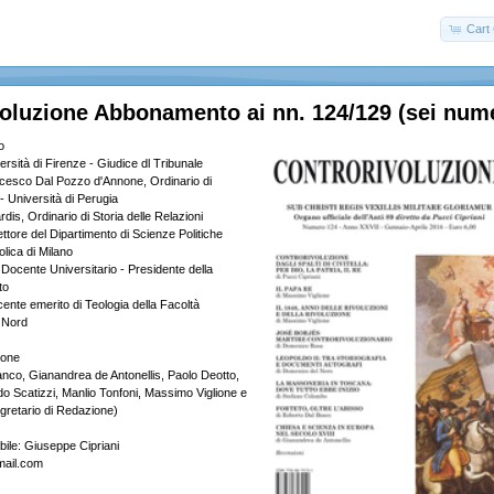
Cart 
oluzione Abbonamento ai nn. 124/129 (sei nume
o
rsità di Firenze - Giudice dl Tribunale
cesco Dal Pozzo d'Annone, Ordinario di
o - Università di Perugia
is, Ordinario di Storia delle Relazioni
rettore del Dipartimento di Scienze Politiche
olica di Milano
 Docente Universitario - Presidente della
to
ente emerito di Teologia della Facoltà
a Nord
ione
anco, Gianandrea de Antonellis, Paolo Deotto,
do Scatizzi, Manlio Tonfoni, Massimo Viglione e
gretario di Redazione)
bile: Giuseppe Cipriani
mail.com