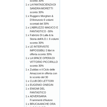
sconto 30%
1 x
LA FANTASCIENZA DI
SANDRA MORETTI
sconto 30%
1 x
Ruggero Morghen &
D’Annunzio 6 volumi
scontati del 30%
1 x
L’ABRUZZO MAGICO E
FANTASTICO -30%
1 x
Fabrizio Di Lalla & la
Storia dell’A.O.I. 6 volumi
sconto 30%
1 x
LE INTERVISTE
IMPOSSIBILI 3 libri in
offerta sconto 30%
1 x
LA SPACE OPERA DI
VITTORIO PICCIRILLO
sconto 30%
1 x
Zuddas e il Ciclo delle
Amazzoni in offerta con
lo sconto del 30
1 x
CLUB DEI LETTORI
1 x
EUGENIO ONEGIN
1 x
ENIGMI DEL
FANTASTICO
1 x
ADVERSARIA
Frammenti d'Autore
1 x
BRUCIA ANCHE ORA