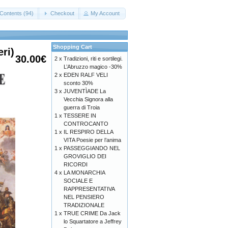
Contents (94)
Checkout
My Account
Shopping Cart
ri)
30.00€
2 x
Tradizioni, riti e sortilegi.
L’Abruzzo magico -30%
2 x
EDEN RALF VELI
sconto 30%
3 x
JUVENTÌADE La
Vecchia Signora alla
guerra di Troia
1 x
TESSERE IN
CONTROCANTO
1 x
IL RESPIRO DELLA
VITA Poesie per l’anima
1 x
PASSEGGIANDO NEL
GROVIGLIO DEI
RICORDI
4 x
LA MONARCHIA
SOCIALE E
RAPPRESENTATIVA
NEL PENSIERO
TRADIZIONALE
1 x
TRUE CRIME Da Jack
lo Squartatore a Jeffrey