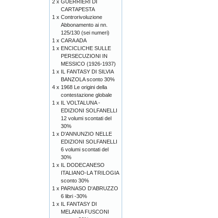
2 x
GUERRIERI DI
CARTAPESTA
1 x
Controrivoluzione
Abbonamento ai nn.
125/130 (sei numeri)
1 x
CARA ADA
1 x
ENCICLICHE SULLE
PERSECUZIONI IN
MESSICO (1926-1937)
1 x
IL FANTASY DI SILVIA
BANZOLA sconto 30%
4 x
1968 Le origini della
contestazione globale
1 x
IL VOLTALUNA -
EDIZIONI SOLFANELLI
12 volumi scontati del
30%
1 x
D'ANNUNZIO NELLE
EDIZIONI SOLFANELLI
6 volumi scontati del
30%
1 x
IL DODECANESO
ITALIANO-LA TRILOGIA
sconto 30%
1 x
PARNASO D'ABRUZZO
6 libri -30%
1 x
IL FANTASY DI
MELANIA FUSCONI