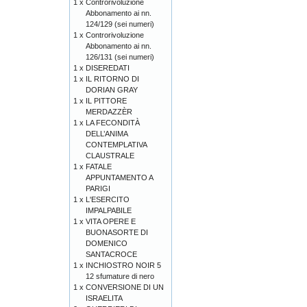
1 x
Controrivoluzione
Abbonamento ai nn.
124/129 (sei numeri)
1 x
Controrivoluzione
Abbonamento ai nn.
126/131 (sei numeri)
1 x
DISEREDATI
1 x
IL RITORNO DI
DORIAN GRAY
1 x
IL PITTORE
MERDAZZÈR
1 x
LA FECONDITÀ
DELL’ANIMA
CONTEMPLATIVA
CLAUSTRALE
1 x
FATALE
APPUNTAMENTO A
PARIGI
1 x
L'ESERCITO
IMPALPABILE
1 x
VITA OPERE E
BUONASORTE DI
DOMENICO
SANTACROCE
1 x
INCHIOSTRO NOIR 5
12 sfumature di nero
1 x
CONVERSIONE DI UN
ISRAELITA