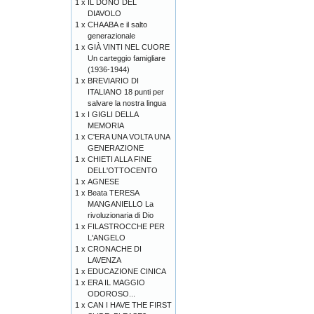
1 x
IL DONO DEL
DIAVOLO
1 x
CHAABA e il salto
generazionale
1 x
GIÀ VINTI NEL CUORE
Un carteggio famigliare
(1936-1944)
1 x
BREVIARIO DI
ITALIANO 18 punti per
salvare la nostra lingua
1 x
I GIGLI DELLA
MEMORIA
1 x
C'ERA UNA VOLTA UNA
GENERAZIONE
1 x
CHIETI ALLA FINE
DELL'OTTOCENTO
1 x
AGNESE
1 x
Beata TERESA
MANGANIELLO La
rivoluzionaria di Dio
1 x
FILASTROCCHE PER
L'ANGELO
1 x
CRONACHE DI
LAVENZA
1 x
EDUCAZIONE CINICA
1 x
ERA IL MAGGIO
ODOROSO...
1 x
CAN I HAVE THE FIRST