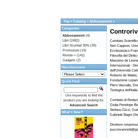
Top
»
Catalog
»
Abbonamenti
»
Categories
Controriv
Abbonamenti
(4)
Libri
(2492)
Comitato Scientific
Libri Scontati 30%
(30)
Neri Capponi, Unive
Promozioni
(19)
Ecclesiastico Fran
Riviste->
(142)
Filosofia del Diritt
Gadgets
(2)
Massimo de Leonard
Internazionali - Di
Manufacturers
dell'Università Catt
Roberto de Mattei,
Fondazione Lepan
Quick Find
Piero Vassallo, Doc
Teologica dell'Itali
Use keywords to find the
Comitato di Redaz
product you are looking for.
Giulia Penelope Bi
Advanced Search
Stefano Gizzi, Gui
What's New?
Gabriele Bagni (Se
Direttore responsa
pucciovannetti@g