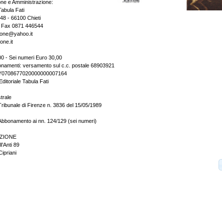
one e Amministrazione:
Tabula Fati
148 - 66100 Chieti
- Fax 0871 446544
zione@yahoo.it
one.it
0 - Sei numeri Euro 30,00
onamenti: versamento sul c.c. postale 68903921
2Y0708677020000000007164
Editoriale Tabula Fati
trale
Tribunale di Firenze n. 3836 del 15/05/1989
Abbonamento ai nn. 124/129 (sei numeri)
ZIONE
l’Anti 89
ipriani