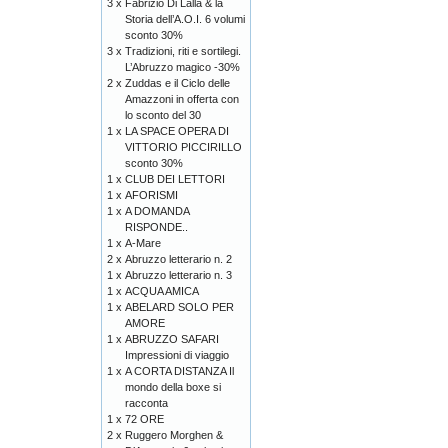
3 x
Fabrizio Di Lalla & la
Storia dell’A.O.I. 6 volumi
sconto 30%
3 x
Tradizioni, riti e sortilegi.
L’Abruzzo magico -30%
2 x
Zuddas e il Ciclo delle
Amazzoni in offerta con
lo sconto del 30
1 x
LA SPACE OPERA DI
VITTORIO PICCIRILLO
sconto 30%
1 x
CLUB DEI LETTORI
1 x
AFORISMI
1 x
A DOMANDA
RISPONDE..
1 x
A-Mare
2 x
Abruzzo letterario n. 2
1 x
Abruzzo letterario n. 3
1 x
ACQUA AMICA
1 x
ABELARD SOLO PER
AMORE
1 x
ABRUZZO SAFARI
Impressioni di viaggio
1 x
A CORTA DISTANZA Il
mondo della boxe si
racconta
1 x
72 ORE
2 x
Ruggero Morghen &