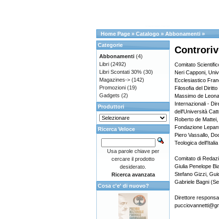
Home Page
»
Catalogo
»
Abbonamenti
»
Categorie
Controriv
Abbonamenti
(4)
Libri
(2492)
Comitato Scientific
Libri Scontati 30%
(30)
Neri Capponi, Unive
Magazines->
(142)
Ecclesiastico Fran
Promozioni
(19)
Filosofia del Diritt
Gadgets
(2)
Massimo de Leonard
Internazionali - Di
Produttori
dell'Università Catt
Roberto de Mattei,
Fondazione Lepan
Ricerca Veloce
Piero Vassallo, Doc
Teologica dell'Itali
Usa parole chiave per
Comitato di Redaz
cercare il prodotto
Giulia Penelope Bi
desiderato.
Stefano Gizzi, Gui
Ricerca avanzata
Gabriele Bagni (Se
Cosa c'e' di nuovo?
Direttore responsa
pucciovannetti@g