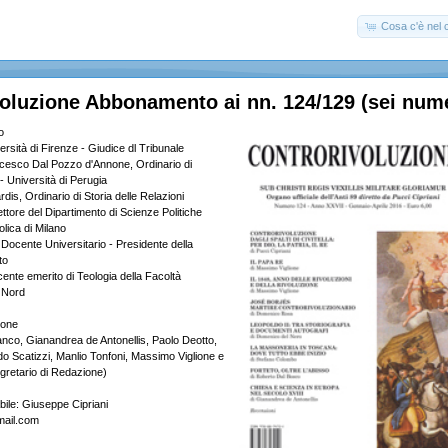
Cosa c'è nel c
oluzione Abbonamento ai nn. 124/129 (sei nume
o
rsità di Firenze - Giudice dl Tribunale
cesco Dal Pozzo d'Annone, Ordinario di
o - Università di Perugia
is, Ordinario di Storia delle Relazioni
rettore del Dipartimento di Scienze Politiche
olica di Milano
 Docente Universitario - Presidente della
to
ente emerito di Teologia della Facoltà
a Nord
ione
anco, Gianandrea de Antonellis, Paolo Deotto,
do Scatizzi, Manlio Tonfoni, Massimo Viglione e
gretario di Redazione)
bile: Giuseppe Cipriani
mail.com