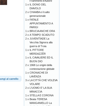
Frammenti d'Autore
1 x
IL DONO DEL
DIAVOLO
2 x
CHAABA e il salto
generazionale
1 x
FATALE
APPUNTAMENTO A
PARIGI
1 x
BRUCIA ANCHE ORA
2 x
A TEMPO SCADUTO
2 x
JUVENTÌADE La
Vecchia Signora alla
guerra di Troia
1 x
IL PITTORE
MERDAZZÈR
1 x
IL CAVALIERE ED IL
BUON DIO
2 x
1968 Le origini della
contestazione globale
1 x
CRONACHE DI
LAVENZA
ungi al carrello
3 x
LA CITTÀ CHE VOLEVA
VOLARE
2 x
L'UOMO E' LA SUA
MINACCIA
1 x
STELLA E CORONA
1 x
Beata TERESA
MANGANIELLO La