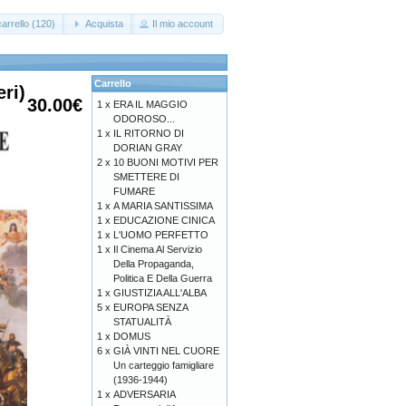
arrello (120)
Acquista
Il mio account
Carrello
ri)
30.00€
1 x
ERA IL MAGGIO
ODOROSO...
1 x
IL RITORNO DI
DORIAN GRAY
2 x
10 BUONI MOTIVI PER
SMETTERE DI
FUMARE
1 x
A MARIA SANTISSIMA
1 x
EDUCAZIONE CINICA
1 x
L'UOMO PERFETTO
1 x
Il Cinema Al Servizio
Della Propaganda,
Politica E Della Guerra
1 x
GIUSTIZIA ALL'ALBA
5 x
EUROPA SENZA
STATUALITÀ
1 x
DOMUS
6 x
GIÀ VINTI NEL CUORE
Un carteggio famigliare
(1936-1944)
1 x
ADVERSARIA