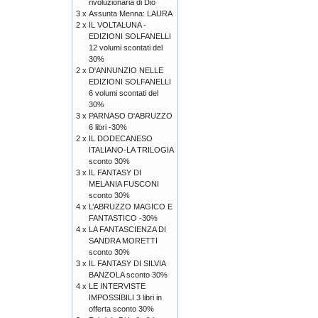
rivoluzionaria di Dio
3 x
Assunta Menna: LAURA
2 x
IL VOLTALUNA -
EDIZIONI SOLFANELLI
12 volumi scontati del
30%
2 x
D'ANNUNZIO NELLE
EDIZIONI SOLFANELLI
6 volumi scontati del
30%
3 x
PARNASO D'ABRUZZO
6 libri -30%
2 x
IL DODECANESO
ITALIANO-LA TRILOGIA
sconto 30%
3 x
IL FANTASY DI
MELANIA FUSCONI
sconto 30%
4 x
L’ABRUZZO MAGICO E
FANTASTICO -30%
4 x
LA FANTASCIENZA DI
SANDRA MORETTI
sconto 30%
3 x
IL FANTASY DI SILVIA
BANZOLA sconto 30%
4 x
LE INTERVISTE
IMPOSSIBILI 3 libri in
offerta sconto 30%