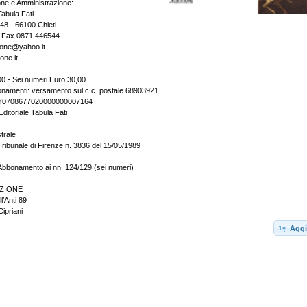
one e Amministrazione:
Tabula Fati
148 - 66100 Chieti
- Fax 0871 446544
zione@yahoo.it
one.it
0 - Sei numeri Euro 30,00
onamenti: versamento sul c.c. postale 68903921
2Y0708677020000000007164
Editoriale Tabula Fati
trale
Tribunale di Firenze n. 3836 del 15/05/1989
Abbonamento ai nn. 124/129 (sei numeri)
ZIONE
l’Anti 89
ipriani
Aggi