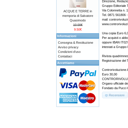
Direzione, Redazi
Gruppo Editoriale 
Via Colonnetta n. 
ACQUE E TERRE in
Tel. 0871 561806 
memporia di Salvatore
mail: controrivolu
Quasimodo
www.controrivoluzi
10.00€
9.50€
Una copia Euro 6,0
Informazioni
Per acquisti o abb
oppure IBAN IT0
Consegna & Restituzione
intestati a Gruppo 
Avviso privacy
Condizioni d'uso
Rivista quadrimnes
Contattaci
Registrazione del 
Accettiamo
Controrivoluzione 
Euro 30,00
CONTRORIVOLU
Organo ufficiale del
Fondato da Pucci C
Recensioni