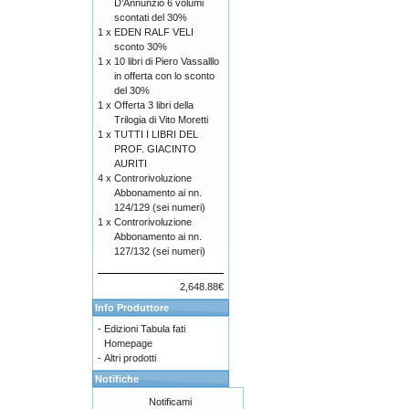
D’Annunzio 6 volumi
scontati del 30%
1 x
EDEN RALF VELI
sconto 30%
1 x
10 libri di Piero Vassalllo
in offerta con lo sconto
del 30%
1 x
Offerta 3 libri della
Trilogia di Vito Moretti
1 x
TUTTI I LIBRI DEL
PROF. GIACINTO
AURITI
4 x
Controrivoluzione
Abbonamento ai nn.
124/129 (sei numeri)
1 x
Controrivoluzione
Abbonamento ai nn.
127/132 (sei numeri)
2,648.88€
Info Produttore
-
Edizioni Tabula fati
Homepage
-
Altri prodotti
Notifiche
Notificami