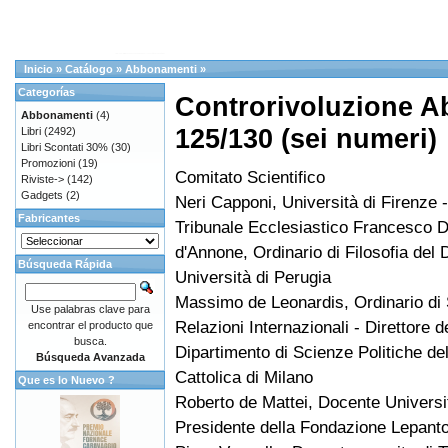
Inicio
»
Catálogo
»
Abbonamenti
»
Categorías
Controrivoluzione A
Abbonamenti
(4)
125/130 (sei numeri)
Libri
(2492)
Libri Scontati 30%
(30)
Promozioni
(19)
Comitato Scientifico
Riviste->
(142)
Gadgets
(2)
Neri Capponi, Università di Firenze -
Fabricantes
Tribunale Ecclesiastico Francesco 
d'Annone, Ordinario di Filosofia del Di
Búsqueda Rápida
Università di Perugia
Massimo de Leonardis, Ordinario di S
Use palabras clave para
Relazioni Internazionali - Direttore d
encontrar el producto que
busca.
Dipartimento di Scienze Politiche del
Búsqueda Avanzada
Cattolica di Milano
Que es lo Nuevo ?
Roberto de Mattei, Docente Universit
Presidente della Fondazione Lepant