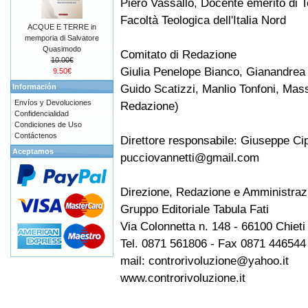
Piero Vassallo, Docente emerito di T
Facoltà Teologica dell'Italia Nord
ACQUE E TERRE in
memporia di Salvatore
Quasimodo
Comitato di Redazione
10.00€
Giulia Penelope Bianco, Gianandrea d
9.50€
Guido Scatizzi, Manlio Tonfoni, Mass
Información
Envíos y Devoluciones
Redazione)
Confidencialidad
Condiciones de Uso
Contáctenos
Direttore responsabile: Giuseppe Cip
Aceptamos
pucciovannetti@gmail.com
Direzione, Redazione e Amministraz
Gruppo Editoriale Tabula Fati
Via Colonnetta n. 148 - 66100 Chieti
Tel. 0871 561806 - Fax 0871 446544
mail: controrivoluzione@yahoo.it
www.controrivoluzione.it