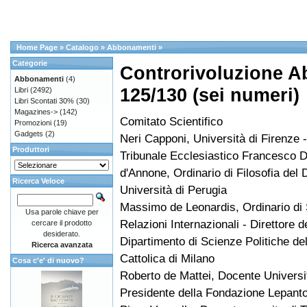
Home Page
»
Catalogo
»
Abbonamenti
»
Categorie
Controrivoluzione A
Abbonamenti
(4)
125/130 (sei numeri)
Libri
(2492)
Libri Scontati 30%
(30)
Magazines->
(142)
Comitato Scientifico
Promozioni
(19)
Gadgets
(2)
Neri Capponi, Università di Firenze -
Produttori
Tribunale Ecclesiastico Francesco 
d'Annone, Ordinario di Filosofia del Di
Ricerca Veloce
Università di Perugia
Massimo de Leonardis, Ordinario di S
Usa parole chiave per
Relazioni Internazionali - Direttore d
cercare il prodotto
desiderato.
Dipartimento di Scienze Politiche del
Ricerca avanzata
Cattolica di Milano
Cosa c'e' di nuovo?
Roberto de Mattei, Docente Universit
Presidente della Fondazione Lepant