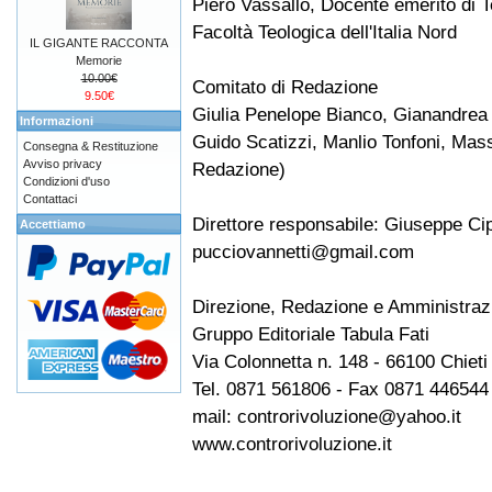
Piero Vassallo, Docente emerito di T
Facoltà Teologica dell'Italia Nord
IL GIGANTE RACCONTA
Memorie
10.00€
Comitato di Redazione
9.50€
Giulia Penelope Bianco, Gianandrea d
Informazioni
Guido Scatizzi, Manlio Tonfoni, Mass
Consegna & Restituzione
Avviso privacy
Redazione)
Condizioni d'uso
Contattaci
Direttore responsabile: Giuseppe Cip
Accettiamo
pucciovannetti@gmail.com
Direzione, Redazione e Amministraz
Gruppo Editoriale Tabula Fati
Via Colonnetta n. 148 - 66100 Chieti
Tel. 0871 561806 - Fax 0871 446544
mail: controrivoluzione@yahoo.it
www.controrivoluzione.it