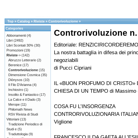
Top
»
Catalog
»
Riviste
»
Controrivoluzione
»
Categories
Controrivoluzione n.
Abbonamenti
(4)
Libri
(2492)
Editoriale: RENZICIRICORDEREM
Libri Scontati 30%
(30)
Promozioni
(19)
La nostra battaglia in difesa dei prin
Riviste
->
(142)
negoziabili
Abruzzo Letterario
(2)
Berenice
(17)
di Pucci Cipriani
Controrivoluzione
(15)
Dimensione Cosmica
(35)
Diònysos
(10)
IL «BUON PROFUMO DI CRISTO» 
Il Filo D'Arianna
(4)
Inchiostro
(1)
CHIESA DI UN TEMPO di Massimo d
Insolito & Fantastico
(17)
La Calce e il Dado
(3)
Merope
(11)
COSA FU L’INSORGENZA
Philomath News
CONTRORIVOLUZIONARIA ITALIAN
RSV Rivista di Studi
Vittoriani
(13)
Viglione
Tradizione Periodico di
Studi e
(5)
Traduttologia
(9)
FRANCESCO II DA GAETA ALL’ESIL