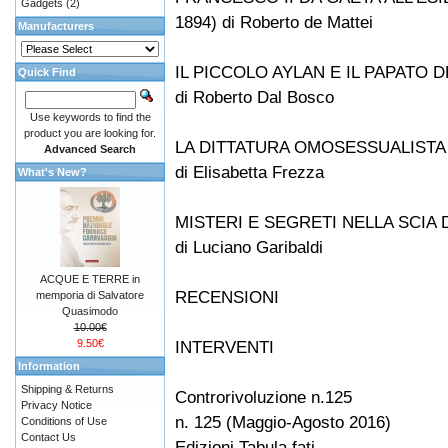
Gadgets
(2)
1894) di Roberto de Mattei
Manufacturers
IL PICCOLO AYLAN E IL PAPATO
Quick Find
di Roberto Dal Bosco
Use keywords to find the
product you are looking for.
LA DITTATURA OMOSESSUALISTA
Advanced Search
di Elisabetta Frezza
What's New?
MISTERI E SEGRETI NELLA SCIA
di Luciano Garibaldi
ACQUE E TERRE in
RECENSIONI
memporia di Salvatore
Quasimodo
10.00€
9.50€
INTERVENTI
Information
Shipping & Returns
Controrivoluzione n.125
Privacy Notice
n. 125 (Maggio-Agosto 2016)
Conditions of Use
Contact Us
Edizioni Tabula fati