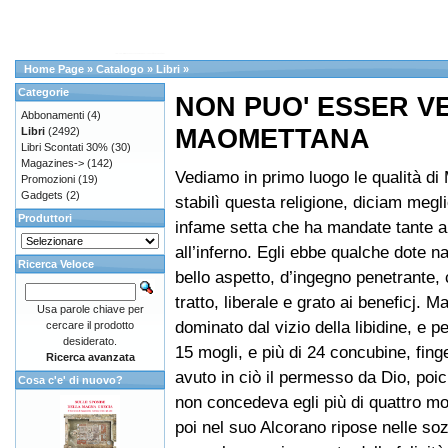
Home Page
»
Catalogo
»
Libri
»
Categorie
NON PUO' ESSER V
Abbonamenti
(4)
MAOMETTANA
Libri
(2492)
Libri Scontati 30%
(30)
Magazines->
(142)
Vediamo in primo luogo le qualità d
Promozioni
(19)
Gadgets
(2)
stabilì questa religione, diciam megl
Produttori
infame setta che ha mandate tante 
all’inferno. Egli ebbe qualche dote na
Ricerca Veloce
bello aspetto, d’ingegno penetrante, 
tratto, liberale e grato ai beneficj. Ma
Usa parole chiave per
dominato dal vizio della libidine, e p
cercare il prodotto
desiderato.
15 mogli, e più di 24 concubine, fin
Ricerca avanzata
avuto in ciò il permesso da Dio, poich
Cosa c'e' di nuovo?
non concedeva egli più di quattro mog
poi nel suo Alcorano ripose nelle so