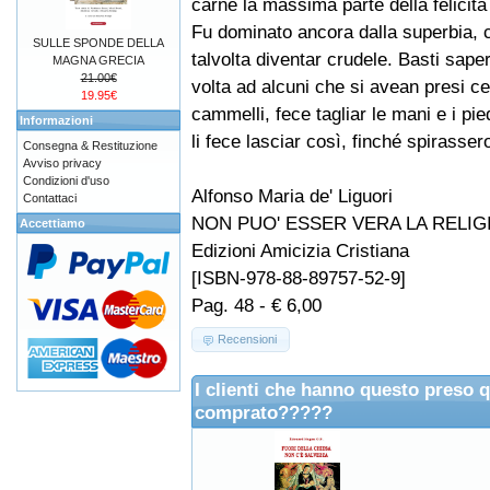
carne la massima parte della felicità
Fu dominato ancora dalla superbia, 
SULLE SPONDE DELLA
talvolta diventar crudele. Basti sap
MAGNA GRECIA
21.00€
volta ad alcuni che si avean presi ce
19.95€
cammelli, fece tagliar le mani e i pie
Informazioni
li fece lasciar così, finché spirasser
Consegna & Restituzione
Avviso privacy
Condizioni d'uso
Alfonso Maria de' Liguori
Contattaci
NON PUO' ESSER VERA LA RELI
Accettiamo
Edizioni Amicizia Cristiana
[ISBN-978-88-89757-52-9]
Pag. 48 - € 6,00
Recensioni
I clienti che hanno questo preso 
comprato?????