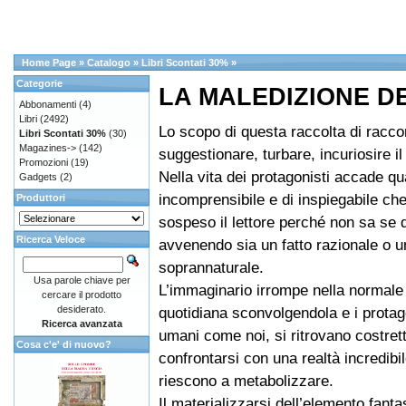
Home Page
»
Catalogo
»
Libri Scontati 30%
»
Categorie
LA MALEDIZIONE D
Abbonamenti
(4)
Libri
(2492)
Lo scopo di questa raccolta di raccon
Libri Scontati 30%
(30)
Magazines->
(142)
suggestionare, turbare, incuriosire il 
Promozioni
(19)
Nella vita dei protagonisti accade qu
Gadgets
(2)
incomprensibile e di inspiegabile che
Produttori
sospeso il lettore perché non sa se 
Ricerca Veloce
avvenendo sia un fatto razionale o 
soprannaturale.
Usa parole chiave per
L’immaginario irrompe nella normale 
cercare il prodotto
desiderato.
quotidiana sconvolgendola e i protago
Ricerca avanzata
umani come noi, si ritrovano costrett
Cosa c'e' di nuovo?
confrontarsi con una realtà incredibi
riescono a metabolizzare.
Il materializzarsi dell’elemento fanta