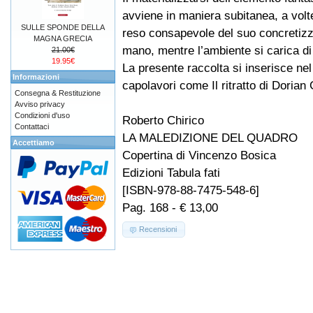
avviene in maniera subitanea, a volte 
SULLE SPONDE DELLA
reso consapevole del suo concretiz
MAGNA GRECIA
mano, mentre l’ambiente si carica d
21.00€
19.95€
La presente raccolta si inserisce nel 
Informazioni
capolavori come Il ritratto di Doria
Consegna & Restituzione
Avviso privacy
Condizioni d'uso
Roberto Chirico
Contattaci
LA MALEDIZIONE DEL QUADRO
Accettiamo
Copertina di Vincenzo Bosica
Edizioni Tabula fati
[ISBN-978-88-7475-548-6]
Pag. 168 - € 13,00
Recensioni