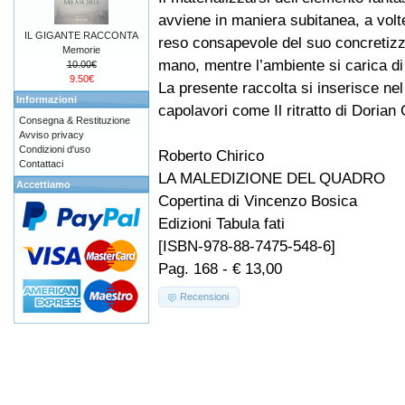
avviene in maniera subitanea, a volte 
IL GIGANTE RACCONTA
reso consapevole del suo concretiz
Memorie
mano, mentre l’ambiente si carica d
10.00€
9.50€
La presente raccolta si inserisce nel 
Informazioni
capolavori come Il ritratto di Doria
Consegna & Restituzione
Avviso privacy
Condizioni d'uso
Roberto Chirico
Contattaci
LA MALEDIZIONE DEL QUADRO
Accettiamo
Copertina di Vincenzo Bosica
Edizioni Tabula fati
[ISBN-978-88-7475-548-6]
Pag. 168 - € 13,00
Recensioni