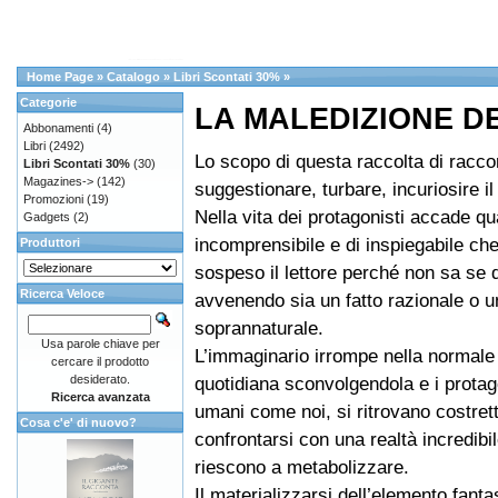
Home Page
»
Catalogo
»
Libri Scontati 30%
»
Categorie
LA MALEDIZIONE D
Abbonamenti
(4)
Libri
(2492)
Lo scopo di questa raccolta di raccon
Libri Scontati 30%
(30)
Magazines->
(142)
suggestionare, turbare, incuriosire il 
Promozioni
(19)
Nella vita dei protagonisti accade qu
Gadgets
(2)
incomprensibile e di inspiegabile che
Produttori
sospeso il lettore perché non sa se 
Ricerca Veloce
avvenendo sia un fatto razionale o 
soprannaturale.
Usa parole chiave per
L’immaginario irrompe nella normale 
cercare il prodotto
desiderato.
quotidiana sconvolgendola e i protago
Ricerca avanzata
umani come noi, si ritrovano costrett
Cosa c'e' di nuovo?
confrontarsi con una realtà incredibi
riescono a metabolizzare.
Il materializzarsi dell’elemento fanta