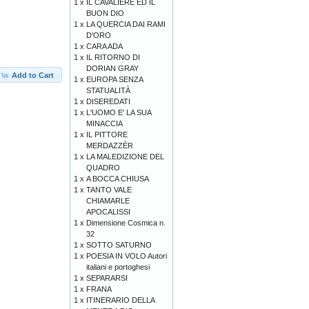
1 x
IL CAVALIERE ED IL
BUON DIO
1 x
LA QUERCIA DAI RAMI
D'ORO
1 x
CARA ADA
1 x
IL RITORNO DI
DORIAN GRAY
Add to Cart
1 x
EUROPA SENZA
STATUALITÀ
1 x
DISEREDATI
1 x
L'UOMO E' LA SUA
MINACCIA
1 x
IL PITTORE
MERDAZZÈR
1 x
LA MALEDIZIONE DEL
QUADRO
1 x
A BOCCA CHIUSA
1 x
TANTO VALE
CHIAMARLE
APOCALISSI
1 x
Dimensione Cosmica n.
32
1 x
SOTTO SATURNO
1 x
POESIA IN VOLO Autori
italiani e portoghesi
1 x
SEPARARSI
1 x
FRANA
1 x
ITINERARIO DELLA