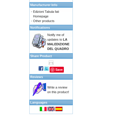
Manufacturer Info
-
Edizioni Tabula fati
Homepage
-
Other products
Notifications
Notify me of
updates to
LA
MALEDIZIONE
DEL QUADRO
Share Product
Save
Reviews
Write a review
on this product!
Languages