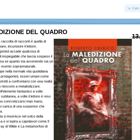
Cart 
DIZIONE DEL QUADRO
13
raccolta di racconti è quella di
re, incuriosire il lettore.
agonisti accade qualcosa di
i inspiegabile che lascia sospeso il
 sa se quanto sta avvenendo sia un
un evento soprannaturale.
pe nella normale vita quotidiana
 protagonisti, esseri umani come
stretti a confrontarsi con una realtà
on riescono a metabolizzare.
ell’elemento fantastico a volte
subitanea, a volte il lettore è reso
uo concretizzarsi man mano,
si carica di una suspense che
a.
a si inserisce nel solco della
ca e si ispira a capolavori come Il
Gray di Wilde e La metamorfosi di