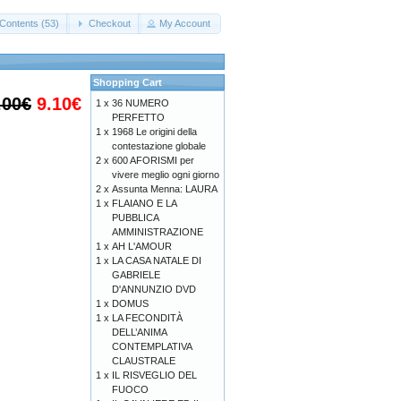
Contents (53)
Checkout
My Account
Shopping Cart
.00€
9.10€
1 x
36 NUMERO
PERFETTO
1 x
1968 Le origini della
contestazione globale
2 x
600 AFORISMI per
vivere meglio ogni giorno
2 x
Assunta Menna: LAURA
1 x
FLAIANO E LA
PUBBLICA
AMMINISTRAZIONE
1 x
AH L'AMOUR
1 x
LA CASA NATALE DI
GABRIELE
D'ANNUNZIO DVD
1 x
DOMUS
1 x
LA FECONDITÀ
DELL’ANIMA
CONTEMPLATIVA
CLAUSTRALE
1 x
IL RISVEGLIO DEL
FUOCO