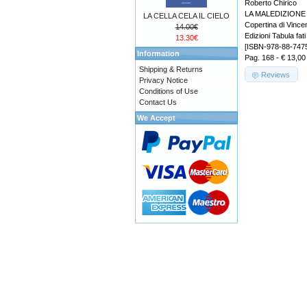
Roberto Chirico
LA MALEDIZION
LA CELLA CELA IL CIELO
Copertina di Vinc
14.00€
Edizioni Tabula fati
13.30€
[ISBN-978-88-747
Information
Pag. 168 - € 13,00
Shipping & Returns
Reviews
Privacy Notice
Conditions of Use
Contact Us
We Accept