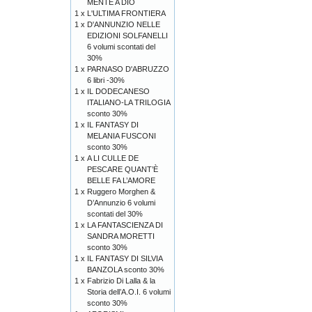
MENTE A DIO
1 x
L'ULTIMA FRONTIERA
1 x
D'ANNUNZIO NELLE
EDIZIONI SOLFANELLI
6 volumi scontati del
30%
1 x
PARNASO D'ABRUZZO
6 libri -30%
1 x
IL DODECANESO
ITALIANO-LA TRILOGIA
sconto 30%
1 x
IL FANTASY DI
MELANIA FUSCONI
sconto 30%
1 x
A LI CULLE DE
PESCARE QUANT’È
BELLE FA L’AMORE
1 x
Ruggero Morghen &
D’Annunzio 6 volumi
scontati del 30%
1 x
LA FANTASCIENZA DI
SANDRA MORETTI
sconto 30%
1 x
IL FANTASY DI SILVIA
BANZOLA sconto 30%
1 x
Fabrizio Di Lalla & la
Storia dell’A.O.I. 6 volumi
sconto 30%