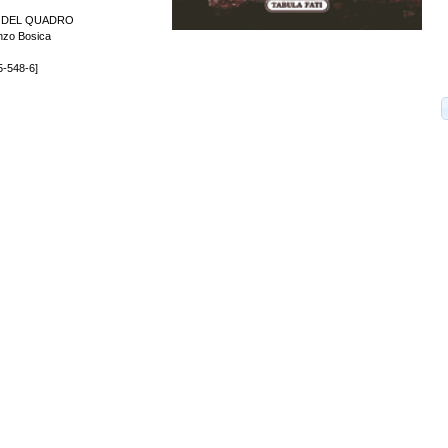
E DEL QUADRO
enzo Bosica
5-548-6]