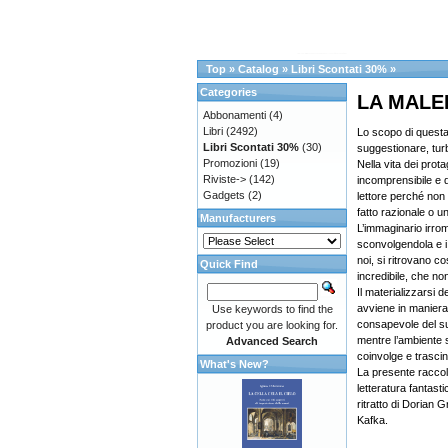
Top
»
Catalog
»
Libri Scontati 30%
»
Categories
LA MALE
Abbonamenti
(4)
Libri
(2492)
Lo scopo di questa 
Libri Scontati 30%
(30)
suggestionare, turba
Promozioni
(19)
Nella vita dei prot
Riviste->
(142)
incomprensibile e d
Gadgets
(2)
lettore perché non
fatto razionale o 
Manufacturers
L’immaginario irrom
sconvolgendola e i
noi, si ritrovano co
Quick Find
incredibile, che n
Il materializzarsi d
avviene in maniera 
Use keywords to find the
consapevole del s
product you are looking for.
mentre l’ambiente 
Advanced Search
coinvolge e trascin
What's New?
La presente raccolt
letteratura fantasti
ritratto di Dorian 
Kafka.