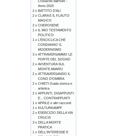
Cronache dall'ISIR -
Anno 2025
2 x
BATTITO D'ALI
2 x
CLARA E IL FLAUTO
MAGICO
2 x
CHEROSENE
1 x
IL MIO TESTAMENTO
POLITICO
1 x
L'ENCICLICA CHE
CONDANNO' IL
MODERNISMO
3 x
ATTRAVERSAMMO LE
PORTE DEL SOGNO
2 x
AVVENTURA SUL
MONTE AMARO
2 x
ATTRAVERSANDO IL
CONO D'OMBRA
2 x
CHIETI Guida storica e
artistica
2 x
APPUNTI, DISAPPUNTI
E... CONTRAPPUNTI
1 x
APRILE e altri racconti
1 x
KULTURKAMPF
2 x
ESERCIZIO DELLA VIA
CRUCIS
3 x
DELLA MORTE
PRATICA
1 x
DELL'INTERESSE E