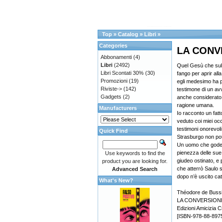
Top
»
Catalog
»
Libri
»
Categories
LA CONV
Abbonamenti
(4)
Libri
(2492)
Quel Gesù che sulla
Libri Scontati 30%
(30)
fango per aprir alla
Promozioni
(19)
egli medesimo ha pe
Riviste->
(142)
testimone di un av
Gadgets
(2)
anche considerato s
ragione umana.
Manufacturers
Io racconto un fatt
veduto coi miei occ
testimoni onorevol
Quick Find
Strasburgo non po
Un uomo che godea 
pienezza delle sue 
Use keywords to find the
giudeo ostinato, e 
product you are looking for.
che atterrò Saulo s
Advanced Search
dopo n’è uscito cat
What's New?
Théodore de Buss
LA CONVERSION
Edizioni Amicizia C
[ISBN-978-88-897