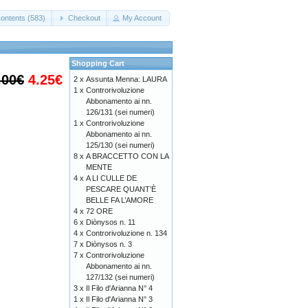
ontents (583)
Checkout
My Account
Shopping Cart
.00€
4.25€
2 x
Assunta Menna: LAURA
1 x
Controrivoluzione
Abbonamento ai nn.
126/131 (sei numeri)
1 x
Controrivoluzione
Abbonamento ai nn.
125/130 (sei numeri)
8 x
A BRACCETTO CON LA
MENTE
4 x
A LI CULLE DE
PESCARE QUANT’È
BELLE FA L’AMORE
4 x
72 ORE
6 x
Diònysos n. 11
4 x
Controrivoluzione n. 134
7 x
Diònysos n. 3
7 x
Controrivoluzione
Abbonamento ai nn.
127/132 (sei numeri)
3 x
Il Filo d'Arianna N° 4
1 x
Il Filo d'Arianna N° 3