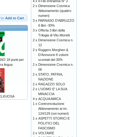
4 x
Il Filo d'Arianna N° 2
2 x
Dimensione Cosmica
Abbonamento (quattro
numeri)
Add to Cart
3 x
PARNASO D'ABRUZZO
6 libri -30%
3 x
Offerta 3 libri della
Trilogia di Vito Moretti
2 x
Dimensione Cosmica n.
12
2 x
Ruggero Morghen &
D’Annunzio 6 volumi
scontati del 30%
NO 18 punti per
2 x
Dimensione Cosmica n.
ra lingua
06
2 x
STATO, PATRIA,
NAZIONE
2 x
RAGAZZO SOLO
2 x
L'UOMO E' LA SUA
MINACCIA
ELIGIOSA
4 x
ACQUA AMICA
1 x
Controrivoluzione
Abbonamento ai nn.
124/129 (sei numeri)
1 x
ASPETTI STORICI E
POLITICI DEL
FASCISMO
2 x
VOLTAIRE