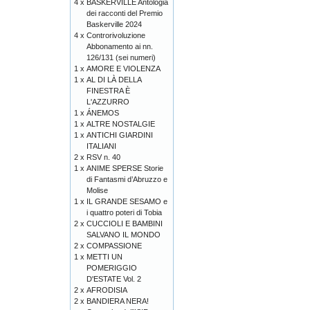
4 x
BASKERVILLE Antologia
dei racconti del Premio
Baskerville 2024
4 x
Controrivoluzione
Abbonamento ai nn.
126/131 (sei numeri)
1 x
AMORE E VIOLENZA
1 x
AL DI LÀ DELLA
FINESTRA È
L'AZZURRO
1 x
ÁNEMOS
1 x
ALTRE NOSTALGIE
1 x
ANTICHI GIARDINI
ITALIANI
2 x
RSV n. 40
1 x
ANIME SPERSE Storie
di Fantasmi d’Abruzzo e
Molise
1 x
IL GRANDE SESAMO e
i quattro poteri di Tobia
2 x
CUCCIOLI E BAMBINI
SALVANO IL MONDO
2 x
COMPASSIONE
1 x
METTI UN
POMERIGGIO
D'ESTATE Vol. 2
2 x
AFRODISIA
2 x
BANDIERA NERA!