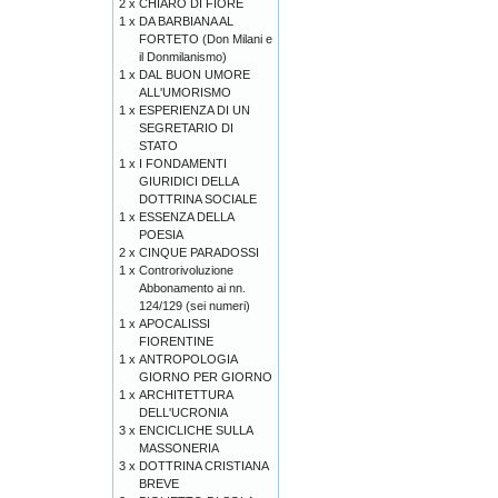
2 x
CHIARO DI FIORE
1 x
DA BARBIANA AL
FORTETO (Don Milani e
il Donmilanismo)
1 x
DAL BUON UMORE
ALL'UMORISMO
1 x
ESPERIENZA DI UN
SEGRETARIO DI
STATO
1 x
I FONDAMENTI
GIURIDICI DELLA
DOTTRINA SOCIALE
1 x
ESSENZA DELLA
POESIA
2 x
CINQUE PARADOSSI
1 x
Controrivoluzione
Abbonamento ai nn.
124/129 (sei numeri)
1 x
APOCALISSI
FIORENTINE
1 x
ANTROPOLOGIA
GIORNO PER GIORNO
1 x
ARCHITETTURA
DELL'UCRONIA
3 x
ENCICLICHE SULLA
MASSONERIA
3 x
DOTTRINA CRISTIANA
BREVE