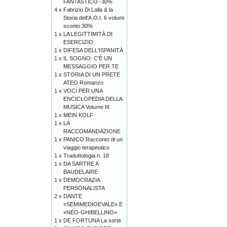
FANTASTICO -30%
4 x
Fabrizio Di Lalla & la
Storia dell’A.O.I. 6 volumi
sconto 30%
1 x
LA LEGITTIMITÀ DI
ESERCIZIO
1 x
DIFESA DELL'ISPANITÀ
1 x
IL SOGNO: C'È UN
MESSAGGIO PER TE
1 x
STORIA DI UN PRETE
ATEO Romanzo
1 x
VOCI PER UNA
ENCICLOPEDIA DELLA
MUSICA Volume III
1 x
MEIN KOLF
1 x
LA
RACCOMANDAZIONE
1 x
PANICO Racconto di un
viaggio terapeutico
1 x
Traduttologia n. 18
1 x
DA SARTRE A
BAUDELAIRE
1 x
DEMOCRAZIA
PERSONALISTA
2 x
DANTE
«SEMIMEDIOEVALE» E
«NEO-GHIBELLINO»
1 x
DE FORTUNA La sorte