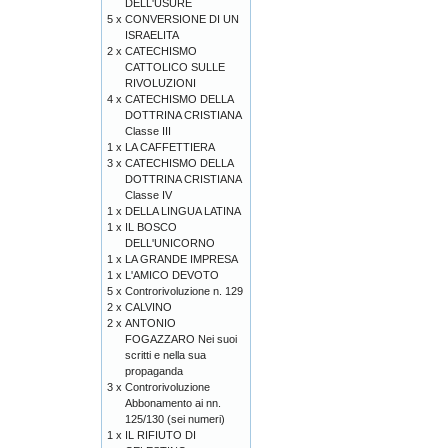
DELL'USURE
5 x
CONVERSIONE DI UN
ISRAELITA
2 x
CATECHISMO
CATTOLICO SULLE
RIVOLUZIONI
4 x
CATECHISMO DELLA
DOTTRINA CRISTIANA
Classe III
1 x
LA CAFFETTIERA
3 x
CATECHISMO DELLA
DOTTRINA CRISTIANA
Classe IV
1 x
DELLA LINGUA LATINA
1 x
IL BOSCO
DELL'UNICORNO
1 x
LA GRANDE IMPRESA
1 x
L'AMICO DEVOTO
5 x
Controrivoluzione n. 129
2 x
CALVINO
2 x
ANTONIO
FOGAZZARO Nei suoi
scritti e nella sua
propaganda
3 x
Controrivoluzione
Abbonamento ai nn.
125/130 (sei numeri)
1 x
IL RIFIUTO DI