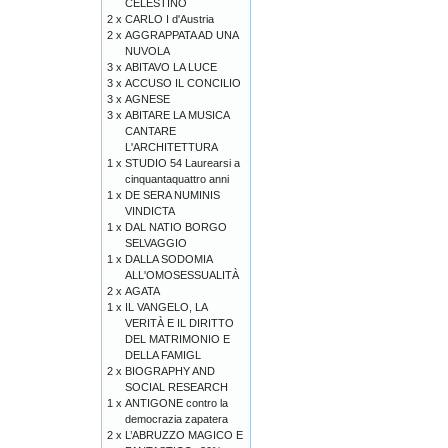
CELESTINO
2 x
CARLO I d'Austria
2 x
AGGRAPPATA AD UNA
NUVOLA
3 x
ABITAVO LA LUCE
3 x
ACCUSO IL CONCILIO
3 x
AGNESE
3 x
ABITARE LA MUSICA
CANTARE
L'ARCHITETTURA
1 x
STUDIO 54 Laurearsi a
cinquantaquattro anni
1 x
DE SERA NUMINIS
VINDICTA
1 x
DAL NATIO BORGO
SELVAGGIO
1 x
DALLA SODOMIA
ALL'OMOSESSUALITÀ
2 x
AGATA
1 x
IL VANGELO, LA
VERITÀ E IL DIRITTO
DEL MATRIMONIO E
DELLA FAMIGL
2 x
BIOGRAPHY AND
SOCIAL RESEARCH
1 x
ANTIGONE contro la
democrazia zapatera
2 x
L’ABRUZZO MAGICO E