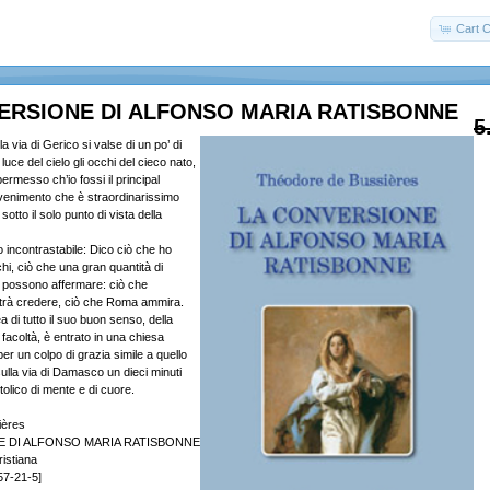
Cart C
ERSIONE DI ALFONSO MARIA RATISBONNE
5
 via di Gerico si valse di un po’ di
 luce del cielo gli occhi del cieco nato,
rmesso ch’io fossi il principal
venimento che è straordinarissimo
otto il solo punto di vista della
o incontrastabile: Dico ciò che ho
hi, ciò che una gran quantità di
i possono affermare: ciò che
trà credere, ciò che Roma ammira.
di tutto il suo buon senso, della
facoltà, è entrato in una chiesa
per un colpo di grazia simile a quello
ulla via di Damasco un dieci minuti
tolico di mente e di cuore.
ières
E DI ALFONSO MARIA RATISBONNE
ristiana
57-21-5]