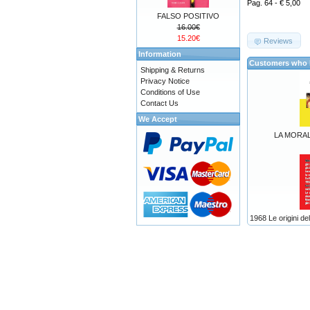
Pag. 64 - € 5,00
FALSO POSITIVO
16.00€
15.20€
Reviews
Information
Customers who b
Shipping & Returns
Privacy Notice
Conditions of Use
Contact Us
We Accept
LA MORAL
1968 Le origini de