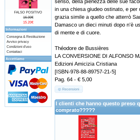
senso, della pienezza delle sue facol
in una chiesa giudeo ostinato, e per 
FALSO POSITIVO
grazia simile a quello che atterrò Sau
16.00€
15.20€
Damasco un dieci minuti dopo n’è usc
Informazioni
di mente e di cuore.
Consegna & Restituzione
Avviso privacy
Condizioni d'uso
Théodore de Bussières
Contattaci
LA CONVERSIONE DI ALFONSO M
Accettiamo
Edizioni Amicizia Cristiana
[ISBN-978-88-89757-21-5]
Pag. 64 - € 5,00
Recensioni
I clienti che hanno questo preso 
comprato?????