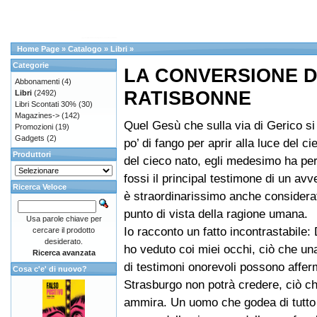
Home Page
»
Catalogo
»
Libri
»
Categorie
LA CONVERSIONE D
Abbonamenti
(4)
RATISBONNE
Libri
(2492)
Libri Scontati 30%
(30)
Magazines->
(142)
Quel Gesù che sulla via di Gerico si
Promozioni
(19)
Gadgets
(2)
po’ di fango per aprir alla luce del cie
Produttori
del cieco nato, egli medesimo ha pe
fossi il principal testimone di un av
Ricerca Veloce
è straordinarissimo anche considerat
punto di vista della ragione umana.
Usa parole chiave per
Io racconto un fatto incontrastabile:
cercare il prodotto
desiderato.
ho veduto coi miei occhi, ciò che un
Ricerca avanzata
di testimoni onorevoli possono affer
Cosa c'e' di nuovo?
Strasburgo non potrà credere, ciò 
ammira. Un uomo che godea di tutto 