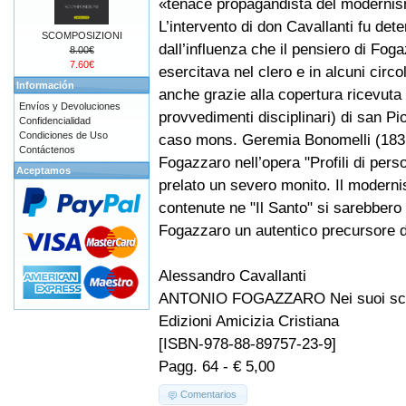
«tenace propagandista del moderni
L’intervento di don Cavallanti fu det
SCOMPOSIZIONI
dall’influenza che il pensiero di Fog
8.00€
7.60€
esercitava nel clero e in alcuni circoli
Información
anche grazie alla copertura ricevuta 
Envíos y Devoluciones
provvedimenti disciplinari) di san Pio
Confidencialidad
Condiciones de Uso
caso mons. Geremia Bonomelli (183
Contáctenos
Fogazzaro nell’opera "Profili di perso
Aceptamos
prelato un severo monito. Il modern
contenute ne "Il Santo" si sarebbero
Fogazzaro un autentico precursore de
Alessandro Cavallanti
ANTONIO FOGAZZARO Nei suoi scrit
Edizioni Amicizia Cristiana
[ISBN-978-88-89757-23-9]
Pagg. 64 - € 5,00
Comentarios