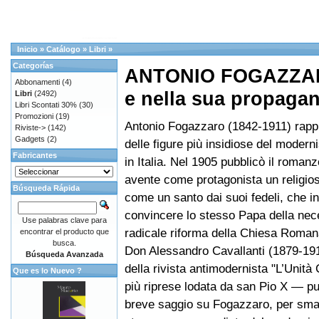
Inicio
»
Catálogo
»
Libri
»
Categorías
ANTONIO FOGAZZARO 
Abbonamenti
(4)
e nella sua propaga
Libri
(2492)
Libri Scontati 30%
(30)
Promozioni
(19)
Antonio Fogazzaro (1842-1911) rapp
Riviste->
(142)
Gadgets
(2)
delle figure più insidiose del modern
Fabricantes
in Italia. Nel 1905 pubblicò il romanz
avente come protagonista un religio
Búsqueda Rápida
come un santo dai suoi fedeli, che i
convincere lo stesso Papa della nec
Use palabras clave para
radicale riforma della Chiesa Roman
encontrar el producto que
busca.
Don Alessandro Cavallanti (1879-1917
Búsqueda Avanzada
della rivista antimodernista "L’Unità
Que es lo Nuevo ?
più riprese lodata da san Pio X — p
breve saggio su Fogazzaro, per sma