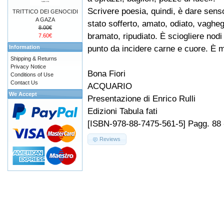
Scrivere poesia, quindi, è dare sens
TRITTICO DEI GENOCIDI
A GAZA
stato sofferto, amato, odiato, vagheg
8.00€
bramato, ripudiato. È sciogliere nodi s
7.60€
punto da incidere carne e cuore. È m
Information
Shipping & Returns
Privacy Notice
Bona Fiori
Conditions of Use
Contact Us
ACQUARIO
We Accept
Presentazione di Enrico Rulli
Edizioni Tabula fati
[ISBN-978-88-7475-561-5] Pagg. 88 
Reviews