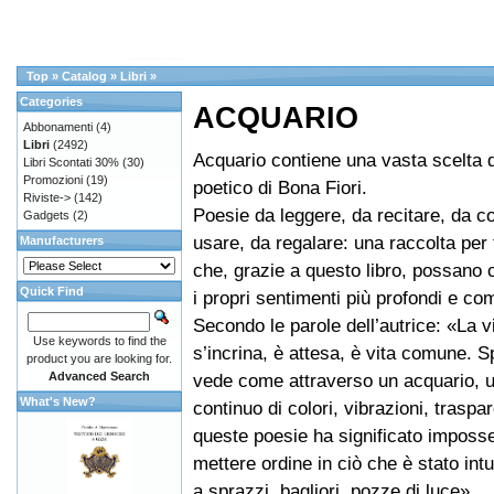
Top
»
Catalog
»
Libri
»
Categories
ACQUARIO
Abbonamenti
(4)
Libri
(2492)
Acquario contiene una vasta scelta 
Libri Scontati 30%
(30)
Promozioni
(19)
poetico di Bona Fiori.
Riviste->
(142)
Poesie da leggere, da recitare, da c
Gadgets
(2)
usare, da regalare: una raccolta per t
Manufacturers
che, grazie a questo libro, possano 
Quick Find
i propri sentimenti più profondi e co
Secondo le parole dell’autrice: «La vi
Use keywords to find the
s’incrina, è attesa, è vita comune. S
product you are looking for.
Advanced Search
vede come attraverso un acquario, u
What's New?
continuo di colori, vibrazioni, traspa
queste poesie ha significato imposs
mettere ordine in ciò che è stato intui
a sprazzi, bagliori, pozze di luce».