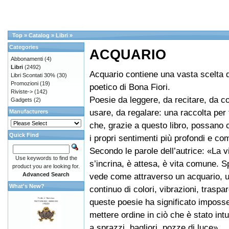
Top
»
Catalog
»
Libri
»
Categories
ACQUARIO
Abbonamenti
(4)
Libri
(2492)
Acquario contiene una vasta scelta 
Libri Scontati 30%
(30)
Promozioni
(19)
poetico di Bona Fiori.
Riviste->
(142)
Poesie da leggere, da recitare, da c
Gadgets
(2)
usare, da regalare: una raccolta per t
Manufacturers
che, grazie a questo libro, possano 
Quick Find
i propri sentimenti più profondi e co
Secondo le parole dell’autrice: «La vi
Use keywords to find the
s’incrina, è attesa, è vita comune. S
product you are looking for.
Advanced Search
vede come attraverso un acquario, u
What's New?
continuo di colori, vibrazioni, traspa
queste poesie ha significato imposs
mettere ordine in ciò che è stato intui
a sprazzi, bagliori, pozze di luce».