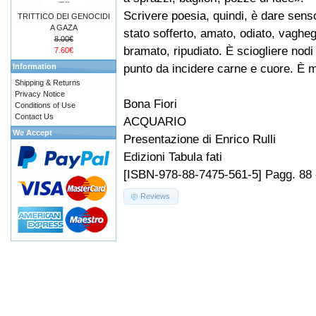
Scrivere poesia, quindi, è dare sens
TRITTICO DEI GENOCIDI
A GAZA
stato sofferto, amato, odiato, vagheg
8.00€
bramato, ripudiato. È sciogliere nodi s
7.60€
punto da incidere carne e cuore. È m
Information
Shipping & Returns
Privacy Notice
Bona Fiori
Conditions of Use
Contact Us
ACQUARIO
We Accept
Presentazione di Enrico Rulli
Edizioni Tabula fati
[ISBN-978-88-7475-561-5] Pagg. 88 
Reviews