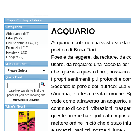
Top
»
Catalog
»
Libri
»
Categories
ACQUARIO
Abbonamenti
(4)
Libri
(2492)
Acquario contiene una vasta scelta 
Libri Scontati 30%
(30)
Promozioni
(19)
poetico di Bona Fiori.
Riviste->
(142)
Poesie da leggere, da recitare, da c
Gadgets
(2)
usare, da regalare: una raccolta per t
Manufacturers
che, grazie a questo libro, possano 
Quick Find
i propri sentimenti più profondi e co
Secondo le parole dell’autrice: «La vi
Use keywords to find the
s’incrina, è attesa, è vita comune. S
product you are looking for.
Advanced Search
vede come attraverso un acquario, u
What's New?
continuo di colori, vibrazioni, traspa
queste poesie ha significato imposs
mettere ordine in ciò che è stato intui
a sprazzi, bagliori, pozze di luce».