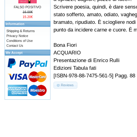
Scrivere poesia, quindi, è dare sens
FALSO POSITIVO
16.00€
stato sofferto, amato, odiato, vagheg
15.20€
bramato, ripudiato. È sciogliere nodi s
Information
punto da incidere carne e cuore. È m
Shipping & Returns
Privacy Notice
Conditions of Use
Bona Fiori
Contact Us
ACQUARIO
We Accept
Presentazione di Enrico Rulli
Edizioni Tabula fati
[ISBN-978-88-7475-561-5] Pagg. 88 
Reviews