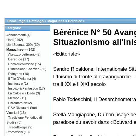
Home Page
»
Catalogo
»
Magazines
»
Berenice
»
Categorie
Bérénice N° 50 Avang
Abbonamenti
(4)
Situazionismo all'In
Libri
(2492)
Libri Scontati 30%
(30)
Magazines
->
(142)
«Editoriale»
Abruzzo Letterario
(2)
Berenice
(17)
Controrivoluzione
(15)
Sandro Ricaldone, Internationale Situ
Dimensione Cosmica
(35)
Diònysos
(10)
L’Inismo di fronte alle avanguardie 
Il Filo D'Arianna
(4)
tra il XX e il XXI secolo
Inchiostro
(1)
Insolito & Fantastico
(17)
La Calce e il Dado
(3)
Merope
(11)
Fabio Todeschini, Il Desarcheometra
Philomath News
RSV Rivista di Studi
Vittoriani
(13)
Stella Mangiapane, Du bon usage de 
Tradizione Periodico di
paradoxe du savoir dans «Bouvard 
Studi e
(5)
Traduttologia
(9)
Promozioni
(19)