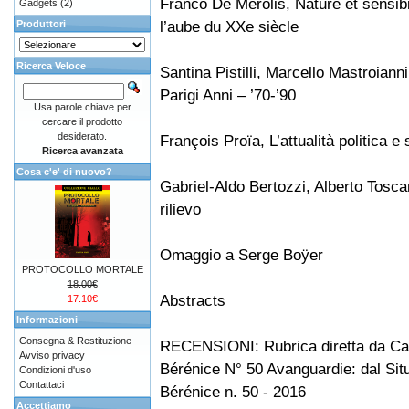
Franco De Merolis, Nature et sensibi
Gadgets
(2)
l’aube du XXe siècle
Produttori
Ricerca Veloce
Santina Pistilli, Marcello Mastroiann
Parigi Anni – ’70-’90
Usa parole chiave per
cercare il prodotto
desiderato.
François Proïa, L’attualità politica e
Ricerca avanzata
Cosa c'e' di nuovo?
Gabriel-Aldo Bertozzi, Alberto Tosca
rilievo
Omaggio a Serge Boÿer
PROTOCOLLO MORTALE
18.00€
Abstracts
17.10€
Informazioni
Consegna & Restituzione
RECENSIONI: Rubrica diretta da Car
Avviso privacy
Bérénice N° 50 Avanguardie: dal Sit
Condizioni d'uso
Contattaci
Bérénice n. 50 - 2016
Accettiamo