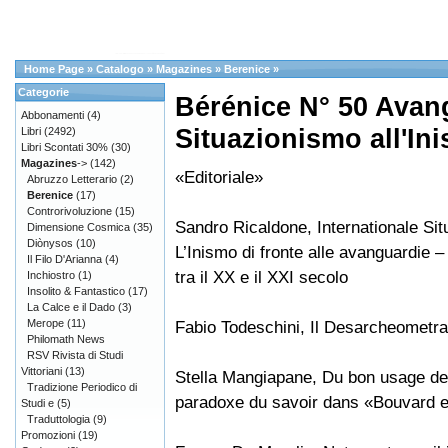
Home Page
»
Catalogo
»
Magazines
»
Berenice
»
Categorie
Bérénice N° 50 Avang
Abbonamenti
(4)
Situazionismo all'In
Libri
(2492)
Libri Scontati 30%
(30)
Magazines
->
(142)
«Editoriale»
Abruzzo Letterario
(2)
Berenice
(17)
Controrivoluzione
(15)
Sandro Ricaldone, Internationale Situ
Dimensione Cosmica
(35)
Diònysos
(10)
L’Inismo di fronte alle avanguardie 
Il Filo D'Arianna
(4)
tra il XX e il XXI secolo
Inchiostro
(1)
Insolito & Fantastico
(17)
La Calce e il Dado
(3)
Merope
(11)
Fabio Todeschini, Il Desarcheometra
Philomath News
RSV Rivista di Studi
Vittoriani
(13)
Stella Mangiapane, Du bon usage de 
Tradizione Periodico di
paradoxe du savoir dans «Bouvard 
Studi e
(5)
Traduttologia
(9)
Promozioni
(19)