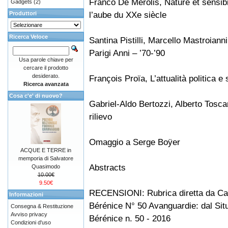
Franco De Merolis, Nature et sensibi
Gadgets
(2)
l’aube du XXe siècle
Produttori
Ricerca Veloce
Santina Pistilli, Marcello Mastroiann
Parigi Anni – ’70-’90
Usa parole chiave per
cercare il prodotto
desiderato.
François Proïa, L’attualità politica e
Ricerca avanzata
Cosa c'e' di nuovo?
Gabriel-Aldo Bertozzi, Alberto Tosca
rilievo
Omaggio a Serge Boÿer
ACQUE E TERRE in
memporia di Salvatore
Abstracts
Quasimodo
10.00€
9.50€
RECENSIONI: Rubrica diretta da Car
Informazioni
Bérénice N° 50 Avanguardie: dal Sit
Consegna & Restituzione
Avviso privacy
Bérénice n. 50 - 2016
Condizioni d'uso