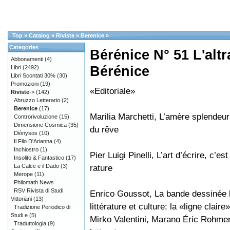
Top
»
Catalog
»
Riviste
»
Berenice
»
Categories
Bérénice N° 51 L'alt
Abbonamenti
(4)
Bérénice
Libri
(2492)
Libri Scontati 30%
(30)
Promozioni
(19)
«Editoriale»
Riviste
->
(142)
Abruzzo Letterario
(2)
Berenice
(17)
Marilia Marchetti, L’amère splendeur
Controrivoluzione
(15)
Dimensione Cosmica
(35)
du rêve
Diònysos
(10)
Il Filo D'Arianna
(4)
Inchiostro
(1)
Pier Luigi Pinelli, L’art d’écrire, c’est 
Insolito & Fantastico
(17)
La Calce e il Dado
(3)
rature
Merope
(11)
Philomath News
RSV Rivista di Studi
Enrico Goussot, La bande dessinée 
Vittoriani
(13)
littérature et culture: la «ligne claire»
Tradizione Periodico di
Studi e
(5)
Mirko Valentini, Marano Éric Rohmer
Traduttologia
(9)