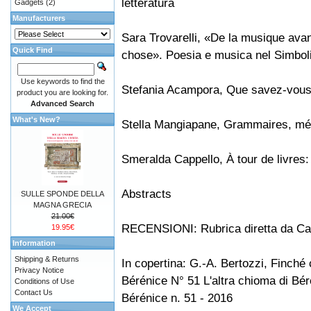
letteratura
Gadgets
(2)
Manufacturers
Sara Trovarelli, «De la musique avan
Quick Find
chose». Poesia e musica nel Simbo
Use keywords to find the
Stefania Acampora, Que savez-vous
product you are looking for.
Advanced Search
What's New?
Stella Mangiapane, Grammaires, mé
Smeralda Cappello, À tour de livres:
Abstracts
SULLE SPONDE DELLA
MAGNA GRECIA
21.00€
RECENSIONI: Rubrica diretta da Car
19.95€
Information
Shipping & Returns
In copertina: G.-A. Bertozzi, Finché 
Privacy Notice
Bérénice N° 51 L'altra chioma di Bé
Conditions of Use
Contact Us
Bérénice n. 51 - 2016
We Accept