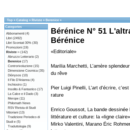
Top
»
Catalog
»
Riviste
»
Berenice
»
Categories
Bérénice N° 51 L'alt
Abbonamenti
(4)
Bérénice
Libri
(2492)
Libri Scontati 30%
(30)
Promozioni
(19)
«Editoriale»
Riviste
->
(142)
Abruzzo Letterario
(2)
Berenice
(17)
Marilia Marchetti, L’amère splendeur
Controrivoluzione
(15)
Dimensione Cosmica
(35)
du rêve
Diònysos
(10)
Il Filo D'Arianna
(4)
Inchiostro
(1)
Pier Luigi Pinelli, L’art d’écrire, c’est 
Insolito & Fantastico
(17)
La Calce e il Dado
(3)
rature
Merope
(11)
Philomath News
RSV Rivista di Studi
Enrico Goussot, La bande dessinée 
Vittoriani
(13)
littérature et culture: la «ligne claire»
Tradizione Periodico di
Studi e
(5)
Mirko Valentini, Marano Éric Rohmer
Traduttologia
(9)