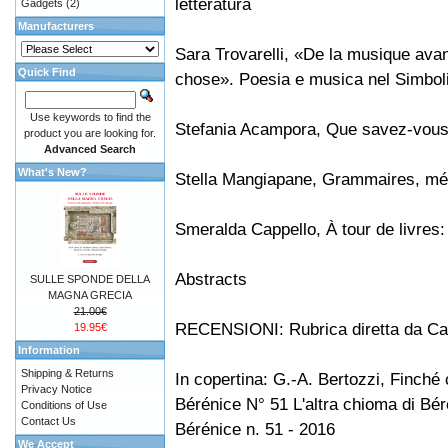
letteratura
Gadgets
(2)
Manufacturers
Sara Trovarelli, «De la musique avan
Quick Find
chose». Poesia e musica nel Simbo
Use keywords to find the
Stefania Acampora, Que savez-vous
product you are looking for.
Advanced Search
What's New?
Stella Mangiapane, Grammaires, mé
Smeralda Cappello, À tour de livres:
Abstracts
SULLE SPONDE DELLA
MAGNA GRECIA
21.00€
RECENSIONI: Rubrica diretta da Car
19.95€
Information
Shipping & Returns
In copertina: G.-A. Bertozzi, Finché 
Privacy Notice
Bérénice N° 51 L'altra chioma di Bé
Conditions of Use
Contact Us
Bérénice n. 51 - 2016
We Accept