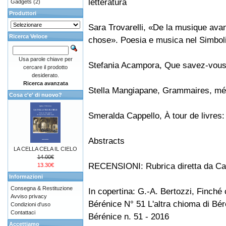
letteratura
Gadgets
(2)
Produttori
Sara Trovarelli, «De la musique avan
Ricerca Veloce
chose». Poesia e musica nel Simbo
Usa parole chiave per
Stefania Acampora, Que savez-vous
cercare il prodotto
desiderato.
Ricerca avanzata
Stella Mangiapane, Grammaires, mé
Cosa c'e' di nuovo?
Smeralda Cappello, À tour de livres:
Abstracts
LA CELLA CELA IL CIELO
14.00€
RECENSIONI: Rubrica diretta da Car
13.30€
Informazioni
Consegna & Restituzione
In copertina: G.-A. Bertozzi, Finché 
Avviso privacy
Bérénice N° 51 L'altra chioma di Bé
Condizioni d'uso
Contattaci
Bérénice n. 51 - 2016
Accettiamo