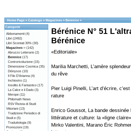
Home Page
»
Catalogo
»
Magazines
»
Berenice
»
Categorie
Bérénice N° 51 L'alt
Abbonamenti
(4)
Bérénice
Libri
(2492)
Libri Scontati 30%
(30)
Magazines
->
(142)
«Editoriale»
Abruzzo Letterario
(2)
Berenice
(17)
Controrivoluzione
(15)
Marilia Marchetti, L’amère splendeur
Dimensione Cosmica
(35)
Diònysos
(10)
du rêve
Il Filo D'Arianna
(4)
Inchiostro
(1)
Insolito & Fantastico
(17)
Pier Luigi Pinelli, L’art d’écrire, c’est 
La Calce e il Dado
(3)
Merope
(11)
rature
Philomath News
RSV Rivista di Studi
Vittoriani
(13)
Enrico Goussot, La bande dessinée 
Tradizione Periodico di
littérature et culture: la «ligne claire»
Studi e
(5)
Traduttologia
(9)
Mirko Valentini, Marano Éric Rohmer
Promozioni
(19)