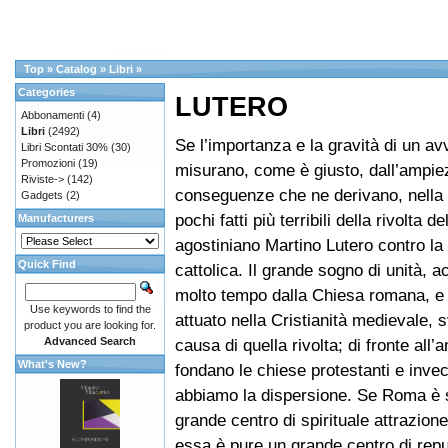
Top
»
Catalog
»
Libri
»
Categories
LUTERO
Abbonamenti
(4)
Libri
(2492)
Se l’importanza e la gravità di un a
Libri Scontati 30%
(30)
Promozioni
(19)
misurano, come è giusto, dall’ampie
Riviste->
(142)
conseguenze che ne derivano, nella 
Gadgets
(2)
pochi fatti più terribili della rivolta 
Manufacturers
agostiniano Martino Lutero contro la
Quick Find
cattolica. Il grande sogno di unità, 
molto tempo dalla Chiesa romana, e
Use keywords to find the
attuato nella Cristianità medievale, 
product you are looking for.
Advanced Search
causa di quella rivolta; di fronte all’
What's New?
fondano le chiese protestanti e invece
abbiamo la dispersione. Se Roma è 
grande centro di spirituale attrazion
essa è pure un grande centro di repu