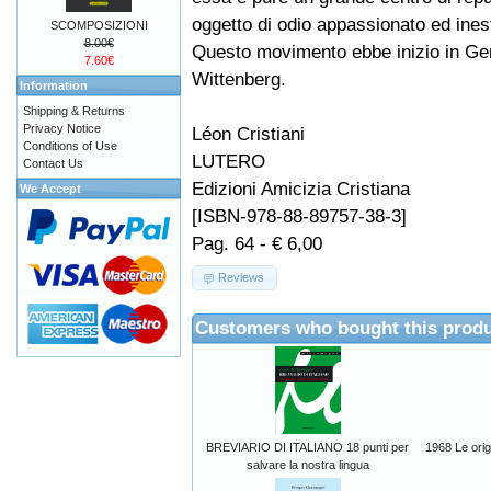
oggetto di odio appassionato ed inest
SCOMPOSIZIONI
8.00€
Questo movimento ebbe inizio in Ge
7.60€
Wittenberg.
Information
Shipping & Returns
Privacy Notice
Léon Cristiani
Conditions of Use
LUTERO
Contact Us
Edizioni Amicizia Cristiana
We Accept
[ISBN-978-88-89757-38-3]
Pag. 64 - € 6,00
Reviews
Customers who bought this produ
BREVIARIO DI ITALIANO 18 punti per
1968 Le orig
salvare la nostra lingua