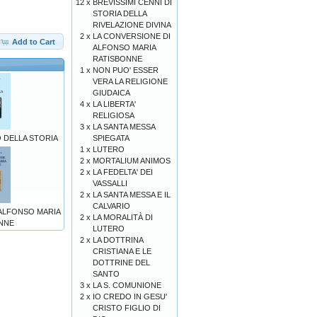
12 x
BREVISSIMI CENNI DI
STORIA DELLA
RIVELAZIONE DIVINA
2 x
LA CONVERSIONE DI
Add to Cart
ALFONSO MARIA
RATISBONNE
1 x
NON PUO' ESSER
VERA LA RELIGIONE
GIUDAICA
4 x
LA LIBERTA'
RELIGIOSA
3 x
LA SANTA MESSA
SPIEGATA
O DELLA STORIA
1 x
LUTERO
2 x
MORTALIUM ANIMOS
2 x
LA FEDELTA' DEI
VASSALLI
2 x
LA SANTA MESSA E IL
CALVARIO
 ALFONSO MARIA
2 x
LA MORALITÀ DI
NNE
LUTERO
2 x
LA DOTTRINA
CRISTIANA E LE
DOTTRINE DEL
SANTO
3 x
LA S. COMUNIONE
2 x
IO CREDO IN GESU'
CRISTO FIGLIO DI