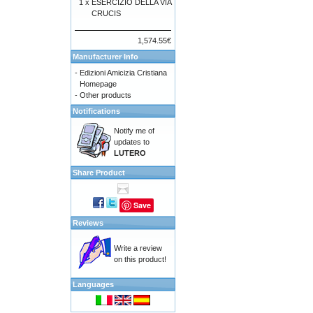
1 x
ESERCIZIO DELLA VIA
CRUCIS
1,574.55€
Manufacturer Info
-
Edizioni Amicizia Cristiana
Homepage
-
Other products
Notifications
Notify me of
updates to
LUTERO
Share Product
Save
Reviews
Write a review
on this product!
Languages