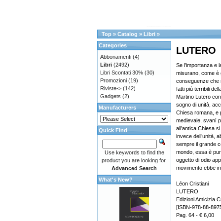
Top
»
Catalog
»
Libri
»
Categories
LUTERO
Abbonamenti
(4)
Libri
(2492)
Se l’importanza e l
Libri Scontati 30%
(30)
misurano, come è g
Promozioni
(19)
conseguenze che ne
Riviste->
(142)
fatti più terribili d
Gadgets
(2)
Martino Lutero cont
sogno di unità, ac
Manufacturers
Chiesa romana, e pa
medievale, svanì pe
all’antica Chiesa s
Quick Find
invece dell’unità,
sempre il grande ce
mondo, essa è pure
Use keywords to find the
oggetto di odio ap
product you are looking for.
movimento ebbe ini
Advanced Search
What's New?
Léon Cristiani
LUTERO
Edizioni Amicizia C
[ISBN-978-88-897
Pag. 64 - € 6,00