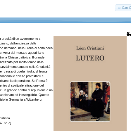
Cart C
6
a gravità di un avvenimento si
iusto, dall’ampiezza delle
 derivano, nella Storia ci sono pochi
ella rivolta del monaco agostiniano
ro la Chiesa cattolica. Il grande
carezzato per molto tempo dalla
rzialmente attuato nella Cristianità
r causa di quella rivolta; di fronte
i fondano le chiese protestanti e
 abbiamo la dispersione. Se Roma è
ntro di spirituale attrazione del
 un grande centro di repulsione e un
passionato ed inestinguibile. Questo
zio in Germania a Wittenberg.
ristiana
57-38-3]