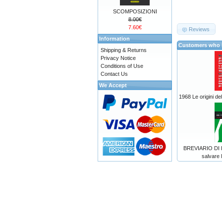
SCOMPOSIZIONI
8.00€
7.60€
Reviews
Information
Customers who b
Shipping & Returns
Privacy Notice
Conditions of Use
Contact Us
We Accept
1968 Le origini de
BREVIARIO DI I
salvare 