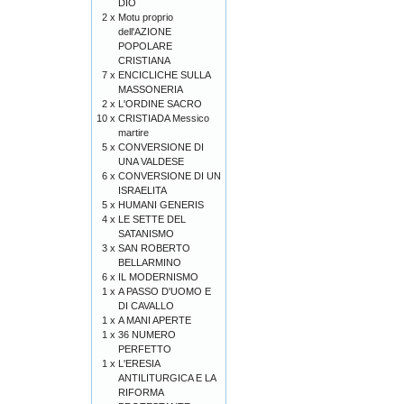
DIO
2 x
Motu proprio
dell'AZIONE
POPOLARE
CRISTIANA
7 x
ENCICLICHE SULLA
MASSONERIA
2 x
L'ORDINE SACRO
10 x
CRISTIADA Messico
martire
5 x
CONVERSIONE DI
UNA VALDESE
6 x
CONVERSIONE DI UN
ISRAELITA
5 x
HUMANI GENERIS
4 x
LE SETTE DEL
SATANISMO
3 x
SAN ROBERTO
BELLARMINO
6 x
IL MODERNISMO
1 x
A PASSO D'UOMO E
DI CAVALLO
1 x
A MANI APERTE
1 x
36 NUMERO
PERFETTO
1 x
L'ERESIA
ANTILITURGICA E LA
RIFORMA