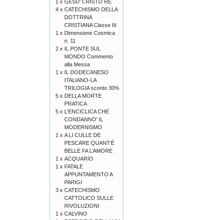
1 x
GESU' CRISTO RE
4 x
CATECHISMO DELLA
DOTTRINA
CRISTIANA Classe III
1 x
Dimensione Cosmica
n. 11
2 x
IL PONTE SUL
MONDO Commento
alla Messa
1 x
IL DODECANESO
ITALIANO-LA
TRILOGIA sconto 30%
5 x
DELLA MORTE
PRATICA
5 x
L'ENCICLICA CHE
CONDANNO' IL
MODERNISMO
1 x
A LI CULLE DE
PESCARE QUANT’È
BELLE FA L’AMORE
1 x
ACQUARIO
1 x
FATALE
APPUNTAMENTO A
PARIGI
3 x
CATECHISMO
CATTOLICO SULLE
RIVOLUZIONI
1 x
CALVINO