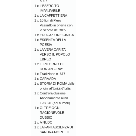
n. 07
1 x
L'ESERCITO
IMPALPABILE
1 x
LA CAFFETTIERA
1 x
10 libri di Piero
Vassalllo in offerta con
lo sconto del 30%
1 x
EDUCAZIONE CINICA
1 x
ESSENZA DELLA
POESIA
1 x
LA VERA CARITA'
VERSO IL POPOLO
EBREO
1 x
IL RITORNO DI
DORIAN GRAY
1 x
Tradizione n. 617
1 x
CARA ADA
1 x
STORIA DI ROMA dalle
origini all'Unità d'Italia
1 x
Controrivoluzione
Abbonamento ai nn.
126/131 (sei numeri)
1 x
OLTRE OGNI
RAGIONEVOLE
DUBBIO
1 x
A NUDO
1 x
LA FANTASCIENZA DI
SANDRA MORETTI