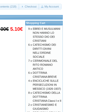
ontents (218)
Checkout
My Account
Shopping Cart
.00€
5.10€
9 x
EBREI E MUSULMANI
NON HANNO LO
STESSO DIO DEI
CRISTIANI
6 x
CATECHISMO DEI
DIRITTI DIVINI
NELL'ORDINE
SOCIALE
7 x
CERIMONIALE DEL
RITO ROMANO
ANTICO
6 x
DOTTRINA
CRISTIANA BREVE
4 x
ENCICLICHE SULLE
PERSECUZIONI IN
MESSICO (1926-1937)
8 x
CATECHISMO DELLA
DOTTRINA
CRISTIANA Classi I e II
2 x
CRISTIANESIMO E
GIUDAISMO