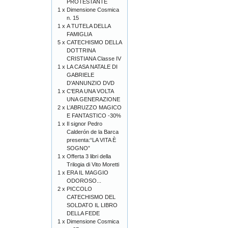
PROTESTANTE
1 x
Dimensione Cosmica
n. 15
1 x
A TUTELA DELLA
FAMIGLIA
5 x
CATECHISMO DELLA
DOTTRINA
CRISTIANA Classe IV
1 x
LA CASA NATALE DI
GABRIELE
D'ANNUNZIO DVD
1 x
C'ERA UNA VOLTA
UNA GENERAZIONE
2 x
L’ABRUZZO MAGICO
E FANTASTICO -30%
1 x
Il signor Pedro
Calderón de la Barca
presenta:“LA VITA È
SOGNO”
1 x
Offerta 3 libri della
Trilogia di Vito Moretti
1 x
ERA IL MAGGIO
ODOROSO...
2 x
PICCOLO
CATECHISMO DEL
SOLDATO IL LIBRO
DELLA FEDE
1 x
Dimensione Cosmica