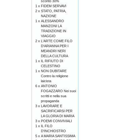
sconto 30%
1 x
FIDEM SERVAVI
2 x
STATO, PATRIA,
NAZIONE
1 x
ALESSANDRO
MANZONI LA
TRADIZIONE IN
VIAGGIO
2 x
L'ARTE COME FILO
D'ARIANNA PER I
MEANDRI NERI
DELLA CULTURA
1 x
IL RIFIUTO DI
CELESTINO
1 x
NON DUBITARE
Contro la religione
laicista
6 x
ANTONIO
FOGAZZARO Nei suoi
scritti e nella sua
propaganda
3 x
LAVORARE E
SACRIFICARSI PER
LA GLORIA DI MARIA
3 x
POEMI CONVIVIALI
1 x
IL FILO
D'INCHIOSTRO
5 x
A MARIA SANTISSIMA