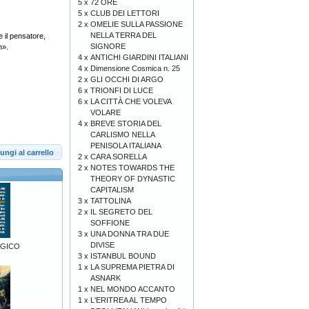
5 x
72 ORE
5 x
CLUB DEI LETTORI
2 x
OMELIE SULLA PASSIONE
NELLA TERRA DEL
e il pensatore,
SIGNORE
n».
4 x
ANTICHI GIARDINI ITALIANI
4 x
Dimensione Cosmica n. 25
2 x
GLI OCCHI DI ARGO
6 x
TRIONFI DI LUCE
6 x
LA CITTÀ CHE VOLEVA
VOLARE
4 x
BREVE STORIA DEL
CARLISMO NELLA
PENISOLA ITALIANA
ungi al carrello
2 x
CARA SORELLA
2 x
NOTES TOWARDS THE
THEORY OF DYNASTIC
CAPITALISM
3 x
TATTOLINA
2 x
IL SEGRETO DEL
SOFFIONE
3 x
UNA DONNA TRA DUE
DIVISE
AGICO
3 x
ISTANBUL BOUND
1 x
LA SUPREMA PIETRA DI
ASNARK
1 x
NEL MONDO ACCANTO
1 x
L'ERITREA AL TEMPO