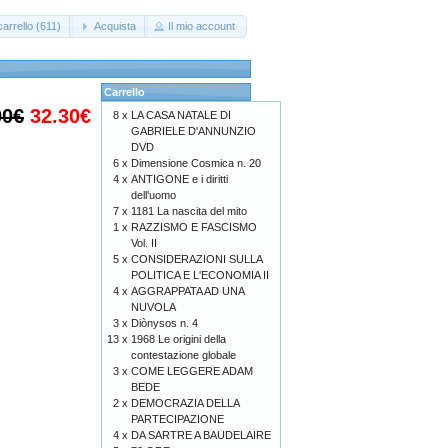
arrello (611)
Acquista
Il mio account
Carrello
00€
32.30€
8 x
LA CASA NATALE DI
GABRIELE D'ANNUNZIO
DVD
6 x
Dimensione Cosmica n. 20
4 x
ANTIGONE e i diritti
dell'uomo
7 x
1181 La nascita del mito
1 x
RAZZISMO E FASCISMO
Vol. II
5 x
CONSIDERAZIONI SULLA
POLITICA E L'ECONOMIA II
4 x
AGGRAPPATA AD UNA
NUVOLA
3 x
Diònysos n. 4
13 x
1968 Le origini della
contestazione globale
3 x
COME LEGGERE ADAM
BEDE
2 x
DEMOCRAZIA DELLA
PARTECIPAZIONE
4 x
DA SARTRE A BAUDELAIRE