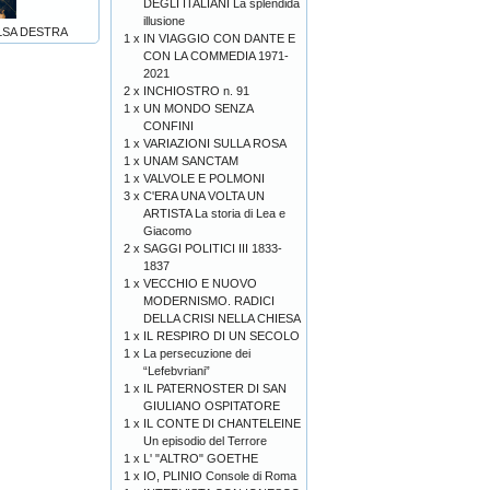
DEGLI ITALIANI La splendida
illusione
LSA DESTRA
1 x
IN VIAGGIO CON DANTE E
CON LA COMMEDIA 1971-
2021
2 x
INCHIOSTRO n. 91
1 x
UN MONDO SENZA
CONFINI
1 x
VARIAZIONI SULLA ROSA
1 x
UNAM SANCTAM
1 x
VALVOLE E POLMONI
3 x
C'ERA UNA VOLTA UN
ARTISTA La storia di Lea e
Giacomo
2 x
SAGGI POLITICI III 1833-
1837
1 x
VECCHIO E NUOVO
MODERNISMO. RADICI
DELLA CRISI NELLA CHIESA
1 x
IL RESPIRO DI UN SECOLO
1 x
La persecuzione dei
“Lefebvriani”
1 x
IL PATERNOSTER DI SAN
GIULIANO OSPITATORE
1 x
IL CONTE DI CHANTELEINE
Un episodio del Terrore
1 x
L' "ALTRO" GOETHE
1 x
IO, PLINIO Console di Roma