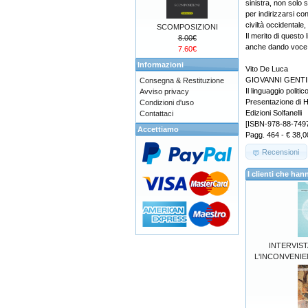
sinistra, non solo
per indirizzarsi co
civiltà occidentale
SCOMPOSIZIONI
Il merito di questo 
8.00€
anche dando voce e 
7.60€
Informazioni
Vito De Luca
GIOVANNI GENTILE A
Consegna & Restituzione
Il linguaggio politi
Avviso privacy
Presentazione di H
Condizioni d'uso
Edizioni Solfanelli
Contattaci
[ISBN-978-88-749
Accettiamo
Pagg. 464 - € 38,0
Recensioni
I clienti che h
INTERVIS
L'INCONVENIE