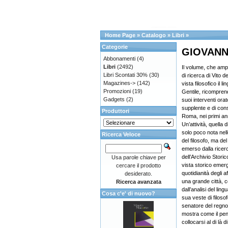
Home Page
»
Catalogo
»
Libri
»
Categorie
GIOVANNI 
Abbonamenti
(4)
Libri
(2492)
Il volume, che ampi
Libri Scontati 30%
(30)
di ricerca di Vito 
Magazines->
(142)
vista filosofico il l
Promozioni
(19)
Gentile, ricompren
Gadgets
(2)
suoi interventi orat
supplente e di cons
Produttori
Roma, nei primi an
Un’attività, quella 
solo poco nota nell
Ricerca Veloce
del filosofo, ma del
emerso dalla ricerc
dell’Archivio Stori
Usa parole chiave per
vista storico emer
cercare il prodotto
quotidianità degli
desiderato.
una grande città, c
Ricerca avanzata
dall’analisi del ling
Cosa c'e' di nuovo?
sua veste di filosof
senatore del regno 
mostra come il pen
collocarsi al di là d