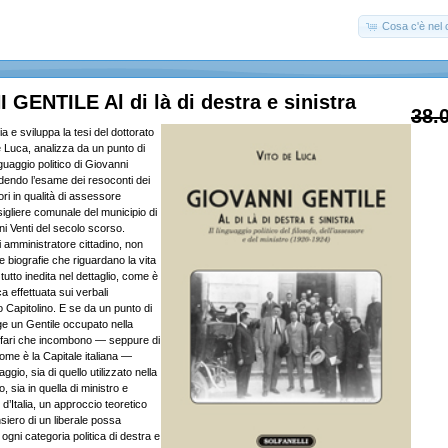
Cosa c'è nel c
GENTILE Al di là di destra e sinistra
38.
a e sviluppa la tesi del dottorato
de Luca, analizza da un punto di
inguaggio politico di Giovanni
dendo l’esame dei resoconti dei
ori in qualità di assessore
igliere comunale del municipio di
ni Venti del secolo scorso.
di amministratore cittadino, non
e biografie che riguardano la vita
 tutto inedita nel dettaglio, come è
a effettuata sui verbali
co Capitolino. E se da un punto di
ge un Gentile occupato nella
 affari che incombono — seppure di
ome è la Capitale italiana —
uaggio, sia di quello utilizzato nella
o, sia in quella di ministro e
d’Italia, un approccio teoretico
siero di un liberale possa
i ogni categoria politica di destra e