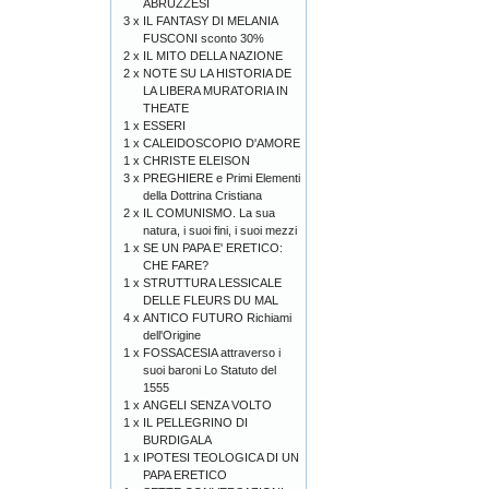
ABRUZZESI
3 x
IL FANTASY DI MELANIA
FUSCONI sconto 30%
2 x
IL MITO DELLA NAZIONE
2 x
NOTE SU LA HISTORIA DE
LA LIBERA MURATORIA IN
THEATE
1 x
ESSERI
1 x
CALEIDOSCOPIO D'AMORE
1 x
CHRISTE ELEISON
3 x
PREGHIERE e Primi Elementi
della Dottrina Cristiana
2 x
IL COMUNISMO. La sua
natura, i suoi fini, i suoi mezzi
1 x
SE UN PAPA E' ERETICO:
CHE FARE?
1 x
STRUTTURA LESSICALE
DELLE FLEURS DU MAL
4 x
ANTICO FUTURO Richiami
dell'Origine
1 x
FOSSACESIA attraverso i
suoi baroni Lo Statuto del
1555
1 x
ANGELI SENZA VOLTO
1 x
IL PELLEGRINO DI
BURDIGALA
1 x
IPOTESI TEOLOGICA DI UN
PAPA ERETICO