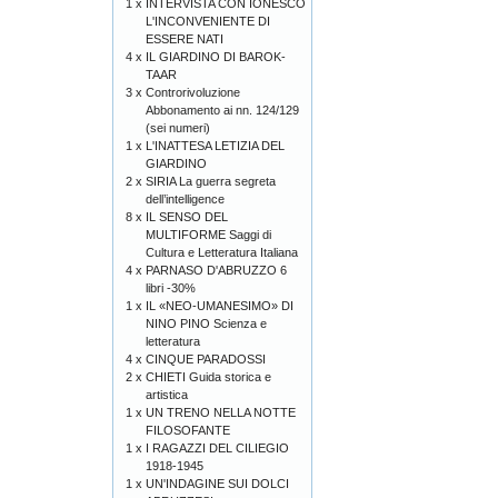
1 x
INTERVISTA CON IONESCO
L'INCONVENIENTE DI
ESSERE NATI
4 x
IL GIARDINO DI BAROK-
TAAR
3 x
Controrivoluzione
Abbonamento ai nn. 124/129
(sei numeri)
1 x
L'INATTESA LETIZIA DEL
GIARDINO
2 x
SIRIA La guerra segreta
dell’intelligence
8 x
IL SENSO DEL
MULTIFORME Saggi di
Cultura e Letteratura Italiana
4 x
PARNASO D'ABRUZZO 6
libri -30%
1 x
IL «NEO-UMANESIMO» DI
NINO PINO Scienza e
letteratura
4 x
CINQUE PARADOSSI
2 x
CHIETI Guida storica e
artistica
1 x
UN TRENO NELLA NOTTE
FILOSOFANTE
1 x
I RAGAZZI DEL CILIEGIO
1918-1945
1 x
UN'INDAGINE SUI DOLCI