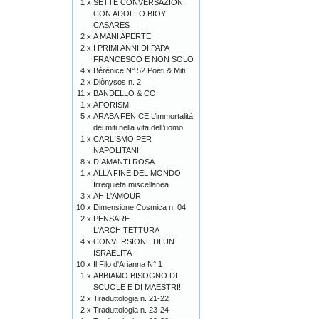
1 x
SETTE CONVERSAZIONI
CON ADOLFO BIOY
CASARES
2 x
A MANI APERTE
2 x
I PRIMI ANNI DI PAPA
FRANCESCO E NON SOLO
4 x
Bérénice N° 52 Poeti & Miti
2 x
Diònysos n. 2
11 x
BANDELLO & CO
1 x
AFORISMI
5 x
ARABA FENICE L’immortalità
dei miti nella vita dell’uomo
1 x
CARLISMO PER
NAPOLITANI
8 x
DIAMANTI ROSA
1 x
ALLA FINE DEL MONDO
Irrequieta miscellanea
3 x
AH L'AMOUR
10 x
Dimensione Cosmica n. 04
2 x
PENSARE
L'ARCHITETTURA
4 x
CONVERSIONE DI UN
ISRAELITA
10 x
Il Filo d'Arianna N° 1
1 x
ABBIAMO BISOGNO DI
SCUOLE E DI MAESTRI!
2 x
Traduttologia n. 21-22
2 x
Traduttologia n. 23-24