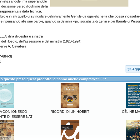
 sintetizzandole, ma superandole
n decisione verso il culmine della
, rappresentata dalla tecnica.
libro è infatti quello di svincolare definitivamente Gentile da ogni etichetta che possa incasellar
ripensando alle sue parole, quando si definiva «più socialista di Lenin e più liberale di Wilso
l di là di destra e sinistra
co del filosofo, dell’assessore e del ministro (1920-1924)
ervé A. Cavallera
7-684-3]
0
Aggi
anno questo preso quest prodotto lo hanno anche comprato?????
TA CON IONESCO
RICORDI DI UN HOBBIT
CÈLINE M
NTE DI ESSERE NATI