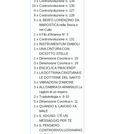
3 x
Controrivoluzione n. 134
14 x
Controrivoluzione n. 130
4 x
Controrivoluzione n. 127
9 x
Controrivoluzione n. 128
5 x
IL BEATO LORENZINO DA
MAROSTICA nella Storia e
nel Culto
1 x
Il Filo d'Arianna N° 3
1 x
Controrivoluzione n. 131
2 x
INSTRUMENTUM DIABOLI
1 x
UNA CINTURA CON
DICIOTTO STELLE
1 x
Dimensione Cosmica n. 16
3 x
Dimensione Cosmica n. 19
3 x
ENCICLICA "PASCENDI"
7 x
LA DOTTRINA CRISTIANA E
LE DOTTRINE DEL SANTO
3 x
VIBRAZIONI D'AMORE
3 x
ALL'OMBRA DI ARMINIUS Le
ragioni di un impero
2 x
Traduttologia n. 9-10
5 x
Dimensione Cosmica n. 11
1 x
QUANDO IL LAVORO FA
MALE
2 x
IL SOGNO: C'È UN
MESSAGGIO PER TE
3 x
IL PENSIERO
CONTRORIVOLUZIONARIO