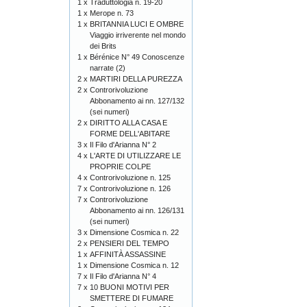
1 x
Traduttologia n. 19-20
1 x
Merope n. 73
1 x
BRITANNIA LUCI E OMBRE
Viaggio irriverente nel mondo
dei Brits
1 x
Bérénice N° 49 Conoscenze
narrate (2)
2 x
MARTIRI DELLA PUREZZA
2 x
Controrivoluzione
Abbonamento ai nn. 127/132
(sei numeri)
2 x
DIRITTO ALLA CASA E
FORME DELL'ABITARE
3 x
Il Filo d'Arianna N° 2
4 x
L'ARTE DI UTILIZZARE LE
PROPRIE COLPE
4 x
Controrivoluzione n. 125
7 x
Controrivoluzione n. 126
7 x
Controrivoluzione
Abbonamento ai nn. 126/131
(sei numeri)
3 x
Dimensione Cosmica n. 22
2 x
PENSIERI DEL TEMPO
1 x
AFFINITÀ ASSASSINE
1 x
Dimensione Cosmica n. 12
7 x
Il Filo d'Arianna N° 4
7 x
10 BUONI MOTIVI PER
SMETTERE DI FUMARE