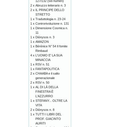
127/132 (sei numeri)
2 x
Abruzzo letterario n. 3
2 x
IL PRINCIPE DELLO
STRETTO
1 x
Traduttologia n. 23-24
1 x
Controrivoluzione n. 131
1 x
Dimensione Cosmica n.
11
1 x
Diònysos n. 3
1 x
AMAZON
1 x
Bérénice N° 54 Il fomite
Rimbaud
4 x
L'UOMO E' LA SUA
MINACCIA
1 x
RSV n. 51
1 x
FANTAPOLITICA
2 x
CHAABA e il salto
generazionale
2 x
RSV n. 50
1 x
AL DI LÀ DELLA
FINESTRA È
L'AZZURRO
1 x
STEFANY... OLTRE LA
VITA
2 x
Diònysos n. 8
1 x
TUTTI I LIBRI DEL
PROF. GIACINTO
AURITI