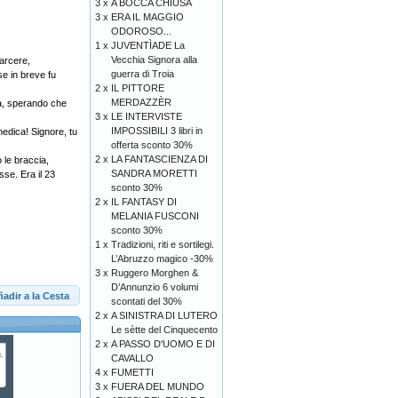
3 x
A BOCCA CHIUSA
3 x
ERA IL MAGGIO
ODOROSO...
1 x
JUVENTÌADE La
Vecchia Signora alla
arcere,
guerra di Troia
se in breve fu
2 x
IL PITTORE
MERDAZZÈR
ta, sperando che
3 x
LE INTERVISTE
IMPOSSIBILI 3 libri in
nedica! Signore, tu
offerta sconto 30%
2 x
LA FANTASCIENZA DI
ò le braccia,
SANDRA MORETTI
sse. Era il 23
sconto 30%
2 x
IL FANTASY DI
MELANIA FUSCONI
sconto 30%
1 x
Tradizioni, riti e sortilegi.
L’Abruzzo magico -30%
3 x
Ruggero Morghen &
D’Annunzio 6 volumi
adir a la Cesta
scontati del 30%
2 x
A SINISTRA DI LUTERO
Le sètte del Cinquecento
2 x
A PASSO D'UOMO E DI
CAVALLO
4 x
FUMETTI
3 x
FUERA DEL MUNDO