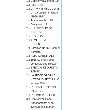
1 x
Controrivoluzione n. 134
1 x
RSV n. 48
1 x
GIÀ VINTI NEL CUORE
Un carteggio famigliare
(1936-1944)
1 x
Traduttologia n. 18
1 x
Diònysos n. 7
2 x
IL RISVEGLIO DEL
FUOCO
1 x
RSV n. 45
1 x
AI MIEI TEMPI...
RECENTI
1 x
Bérénice N° 46 Luoghi di
frontiera
1 x
ALTO MAESTRALE
1 x
1968 Le origini della
contestazione globale
1 x
SPECCHI DI QUESTO
TEMPO
2 x
LA SPACE OPERA DI
VITTORIO PICCIRILLO
sconto 30%
1 x
L'ULTIMA ESTATE DI
CAROLYN
1 x
L'UOMO PERFETTO
3 x
Controrivoluzione
Abbonamento ai nn.
126/131 (sei numeri)