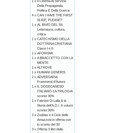
1 x
Il Cinema Al Servizio
Della Propaganda,
Politica E Della Guerra
4 x
CAN I HAVE THE FIRST
SLIDE, PLEASE?
1 x
AL BIVIO DEL '56
Letteratura, cultura,
critica
1 x
CATECHISMO DELLA
DOTTRINA CRISTIANA
Classi I e II
1 x
AFORISMI
1 x
A BRACCETTO CON LA
MENTE
1 x
ALTROVE
1 x
HUMANI GENERIS
2 x
ADVERSARIA
Frammenti d'Autore
1 x
IL DODECANESO
ITALIANO-LA TRILOGIA
sconto 30%
1 x
Fabrizio Di Lalla & la
Storia dell’A.O.I. 6 volumi
sconto 30%
3 x
Zuddas e il Ciclo delle
Amazzoni in offerta con
lo sconto del 30
3 x
Offerta 3 libri della