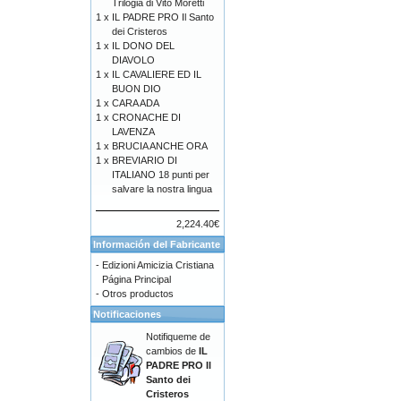
Trilogia di Vito Moretti
1 x
IL PADRE PRO Il Santo
dei Cristeros
1 x
IL DONO DEL
DIAVOLO
1 x
IL CAVALIERE ED IL
BUON DIO
1 x
CARA ADA
1 x
CRONACHE DI
LAVENZA
1 x
BRUCIA ANCHE ORA
1 x
BREVIARIO DI
ITALIANO 18 punti per
salvare la nostra lingua
2,224.40€
Información del Fabricante
-
Edizioni Amicizia Cristiana
Página Principal
-
Otros productos
Notificaciones
Notifiqueme de
cambios de
IL
PADRE PRO Il
Santo dei
Cristeros