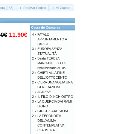
sta (153)
Realizar Pedido
Mi Cuenta
Cesta de Compras
00€
11.90€
4 x
FATALE
APPUNTAMENTO A
PARIGI
3 x
EUROPA SENZA
STATUALITÀ
2 x
Beata TERESA
MANGANIELLO La
rivoluzionaria di Dio
2 x
CHIETI ALLA FINE
DELL'OTTOCENTO
2 x
C'ERA UNA VOLTA UNA
GENERAZIONE
1 x
AGNESE
2 x
IL FILO D'INCHIOSTRO
3 x
LA QUERCIA DAI RAMI
D'ORO
1 x
GIUSTIZIA ALL'ALBA
2 x
LA FECONDITÀ
DELL’ANIMA
CONTEMPLATIVA
CLAUSTRALE