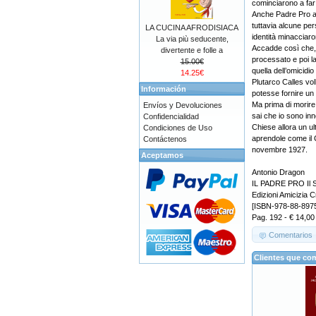
cominciarono a far 
Anche Padre Pro a
tuttavia alcune p
LA CUCINA AFRODISIACA
identità minacciaro
La via più seducente,
Accadde così che, 
divertente e folle a
processato e poi la
15.00€
quella dell’omicidi
14.25€
Plutarco Calles vo
Información
potesse fornire un 
Ma prima di morire 
Envíos y Devoluciones
sai che io sono inn
Confidencialidad
Chiese allora un ult
Condiciones de Uso
aprendole come il C
Contáctenos
novembre 1927.
Aceptamos
Antonio Dragon
IL PADRE PRO Il S
Edizioni Amicizia C
[ISBN-978-88-897
Pag. 192 - € 14,00
Comentarios
Clientes que co