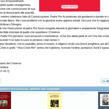
uso di travestimenti.
dottò quello stratagemma,
ersone che conoscevano la sua
no di denunciarlo alle autorità.
mentre celebrava l'atto di Consacrazione, Padre Pro fu prelevato dai gendarmi e portato in c
sciato libero. Ma i suoi problemi con la giustizia erano appena iniziati: l’accusa che lo raggiun
o di Alvaro Obregon.
lle che l'esecuzione di padre Pro fosse eseguita davanti ai giornalisti e ampiamente fotografa
terribile esempio di quello che aspettava i Cristeros.
Padre Pro perdonò i suoi assassini e li benedisse. «Che Dio abbia pietà di voi! Che Dio vi be
ocente! Con tutto il cuore io perdono i miei nemici.»
imo desiderio, che fu esaudito; preso il rosario, il religioso recitò una breve preghiera; poi alz
risto e gridò: “Viva Cristo Re!” prima che il plotone, ricevuto l’ordine, puntasse i fucili e spara
anto dei Cristeros
ristiana
57-43-7]
Añ
mpraron este producto, también han comprado