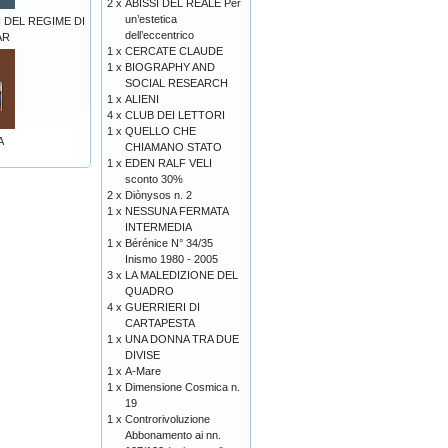
2 x
ABISSI DEL REALE Per
un’estetica
I DEL REGIME DI
dell’eccentrico
AR
1 x
CERCATE CLAUDE
1 x
BIOGRAPHY AND
SOCIAL RESEARCH
1 x
ALIENI
4 x
CLUB DEI LETTORI
1 x
QUELLO CHE
A
CHIAMANO STATO
1 x
EDEN RALF VELI
sconto 30%
2 x
Diònysos n. 2
1 x
NESSUNA FERMATA
INTERMEDIA
1 x
Bérénice N° 34/35
Inismo 1980 - 2005
3 x
LA MALEDIZIONE DEL
QUADRO
4 x
GUERRIERI DI
CARTAPESTA
1 x
UNA DONNA TRA DUE
DIVISE
1 x
A-Mare
1 x
Dimensione Cosmica n.
19
1 x
Controrivoluzione
Abbonamento ai nn.