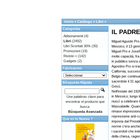
Inicio
»
Catálogo
»
Libri
»
Categorías
IL PADRE 
Abbonamenti
(4)
Libri
(2492)
Miguel Agustin Pro
Libri Scontati 30%
(30)
Messico, il 13 genn
Promozioni
(19)
Miguel Pro e Josef
Riviste->
(142)
molte capacità, fra
Gadgets
(2)
in pubblico senza 
Agostino Pro si tra
Fabricantes
California; succes
Belgio per continua
sacerdote il 31 ag
Búsqueda Rápida
Gesù.
Nell'estate del 192
in Messico; lungo 
Use palabras clave para
riuscì a celebrare 
encontrar el producto que
Massabielle. Quand
busca.
rimase impressiona
Búsqueda Avanzada
repressione anti-ca
Que es lo Nuevo ?
imposta dal Preside
norme c'era anche
i sacerdoti che indo
della chiesa, ragion