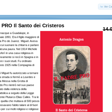
Ver Ce
PRO Il Santo dei Cristeros
14.
 nacque a Guadalupe, in
aio 1891. Era il figlio maggiore di
a Pro de Juarez. Miguel. Aveva
 cui suonare la chitarra e parlare
alcuna paura. Nel 1914 Michele
sferì in una casa religiosa in
sivamente si recò in Spagna e in
re i suoi studi. Fu ordinato
osto 1925 nella Compagnia di
6 Miguel fu autorizzato a tornare
la strada si fermò a Lourdes e
la Messa nella Grotta di
o Pro rientrò nel suo paese
to dalla violenza della
ttolica a seguito della Legge
nte Plutarco Elias Calles. Tra le
 quella che multava di 500 pesos
ssavano l’abito talare al di fuori
 per cui molti religiosi e religiose