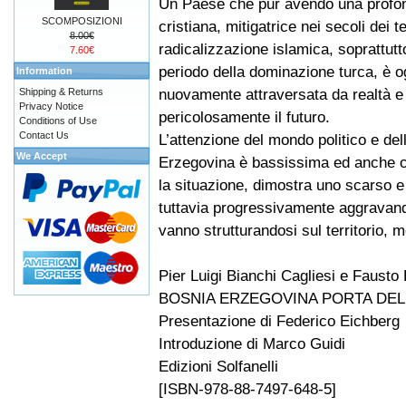
Un Paese che pur avendo una profo
SCOMPOSIZIONI
cristiana, mitigatrice nei secoli dei te
8.00€
radicalizzazione islamica, soprattutt
7.60€
periodo della dominazione turca, è o
Information
nuovamente attraversata da realtà 
Shipping & Returns
Privacy Notice
pericolosamente il futuro.
Conditions of Use
Contact Us
L’attenzione del mondo politico e del
We Accept
Erzegovina è bassissima ed anche ch
la situazione, dimostra uno scarso e
tuttavia progressivamente aggravand
vanno strutturandosi sul territorio, 
Pier Luigi Bianchi Cagliesi e Fausto 
BOSNIA ERZEGOVINA PORTA DEL
Presentazione di Federico Eichberg
Introduzione di Marco Guidi
Edizioni Solfanelli
[ISBN-978-88-7497-648-5]