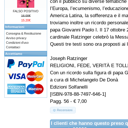
con il pubblico su diverse tematiche (
l’Europa, l’ecumenismo, l’educazione,
FALSO POSITIVO
America Latina, la sofferenza e il ma
16.00€
15.20€
troviamo inoltre un ricordo personale 
Informazioni
papa Giovanni Paolo I. Il 17 ottobre 2
Consegna & Restituzione
cardinale Ratzinger celebrò la Messa
Avviso privacy
Condizioni d'uso
Questi tre testi sono ora proposti ai 
Contattaci
Accettiamo
Joseph Ratzinger
RELIGIONI, FEDE, VERITÀ E TOL
Con un ricordo sulla figura di papa 
a cura di Michelangelo De Donà
Edizioni Solfanelli
[ISBN-978-88-7497-646-1]
Pagg. 56 - € 7,00
Recensioni
I clienti che hanno questo preso 