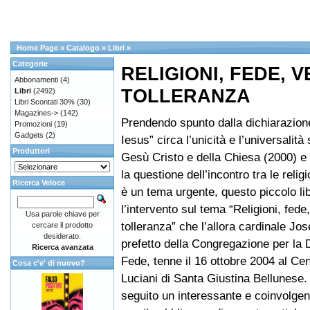
Home Page
»
Catalogo
»
Libri
»
Categorie
RELIGIONI, FEDE, V
Abbonamenti
(4)
TOLLERANZA
Libri
(2492)
Libri Scontati 30%
(30)
Magazines->
(142)
Prendendo spunto dalla dichiarazio
Promozioni
(19)
Gadgets
(2)
Iesus” circa l’unicità e l’universalità 
Produttori
Gesù Cristo e della Chiesa (2000) e 
la questione dell’incontro tra le religi
Ricerca Veloce
è un tema urgente, questo piccolo li
l’intervento sul tema “Religioni, fede,
Usa parole chiave per
tolleranza” che l’allora cardinale Jo
cercare il prodotto
desiderato.
prefetto della Congregazione per la D
Ricerca avanzata
Fede, tenne il 16 ottobre 2004 al Ce
Cosa c'e' di nuovo?
Luciani di Santa Giustina Bellunese.
seguito un interessante e coinvolgent