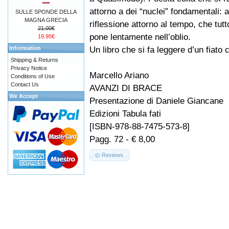
attorno a dei “nuclei” fondamentali: a
SULLE SPONDE DELLA
MAGNA GRECIA
riflessione attorno al tempo, che tutt
21.00€
pone lentamente nell’oblio.
19.95€
Un libro che si fa leggere d’un fiato
Information
Shipping & Returns
Privacy Notice
Marcello Ariano
Conditions of Use
Contact Us
AVANZI DI BRACE
We Accept
Presentazione di Daniele Giancane
Edizioni Tabula fati
[ISBN-978-88-7475-573-8]
Pagg. 72 - € 8,00
Reviews