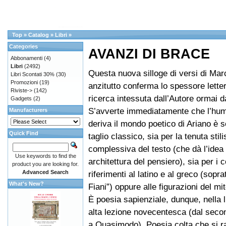
Top
»
Catalog
»
Libri
»
Categories
AVANZI DI BRACE
Abbonamenti
(4)
Libri
(2492)
Questa nuova silloge di versi di Mar
Libri Scontati 30%
(30)
Promozioni
(19)
anzitutto conferma lo spessore letter
Riviste->
(142)
ricerca intessuta dall’Autore ormai d
Gadgets
(2)
S’avverte immediatamente che l’hum
Manufacturers
deriva il mondo poetico di Ariano è 
Quick Find
taglio classico, sia per la tenuta stili
complessiva del testo (che dà l’idea
Use keywords to find the
architettura del pensiero), sia per i c
product you are looking for.
Advanced Search
riferimenti al latino e al greco (sopra
What's New?
Fiani”) oppure alle figurazioni del mit
È poesia sapienziale, dunque, nella l
alta lezione novecentesca (dal seco
a Quasimodo). Poesia colta che si 