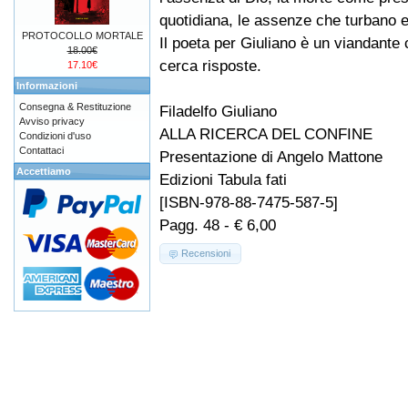
quotidiana, le assenze che turbano 
PROTOCOLLO MORTALE
Il poeta per Giuliano è un viandante
18.00€
cerca risposte.
17.10€
Informazioni
Consegna & Restituzione
Filadelfo Giuliano
Avviso privacy
ALLA RICERCA DEL CONFINE
Condizioni d'uso
Contattaci
Presentazione di Angelo Mattone
Accettiamo
Edizioni Tabula fati
[ISBN-978-88-7475-587-5]
Pagg. 48 - € 6,00
Recensioni