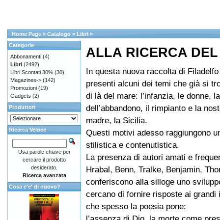
Home Page
»
Catalogo
»
Libri
»
Categorie
ALLA RICERCA DEL
Abbonamenti
(4)
Libri
(2492)
In questa nuova raccolta di Filadelf
Libri Scontati 30%
(30)
Magazines->
(142)
presenti alcuni dei temi che già si tr
Promozioni
(19)
di là del mare: l’infanzia, le donne, l
Gadgets
(2)
dell’abbandono, il rimpianto e la nost
Produttori
madre, la Sicilia.
Ricerca Veloce
Questi motivi adesso raggiungono u
stilistica e contenutistica.
Usa parole chiave per
La presenza di autori amati e frequen
cercare il prodotto
desiderato.
Hrabal, Benn, Tralke, Benjamin, Th
Ricerca avanzata
conferiscono alla silloge uno svilupp
Cosa c'e' di nuovo?
cercano di fornire risposte ai grandi 
che spesso la poesia pone:
l’assenza di Dio, la morte come pre