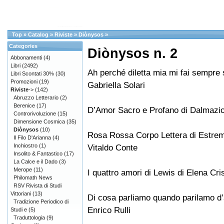
Top
»
Catalog
»
Riviste
»
Diònysos
»
Categories
Diònysos n. 2
Abbonamenti
(4)
Libri
(2492)
Ah perché diletta mia mi fai sempre 
Libri Scontati 30%
(30)
Promozioni
(19)
Gabriella Solari
Riviste
->
(142)
Abruzzo Letterario
(2)
Berenice
(17)
D’Amor Sacro e Profano di Dalmazi
Controrivoluzione
(15)
Dimensione Cosmica
(35)
Diònysos
(10)
Rosa Rossa Corpo Lettera di Estre
Il Filo D'Arianna
(4)
Inchiostro
(1)
Vitaldo Conte
Insolito & Fantastico
(17)
La Calce e il Dado
(3)
Merope
(11)
I quattro amori di Lewis di Elena Cri
Philomath News
RSV Rivista di Studi
Vittoriani
(13)
Di cosa parliamo quando parilamo d
Tradizione Periodico di
Enrico Rulli
Studi e
(5)
Traduttologia
(9)