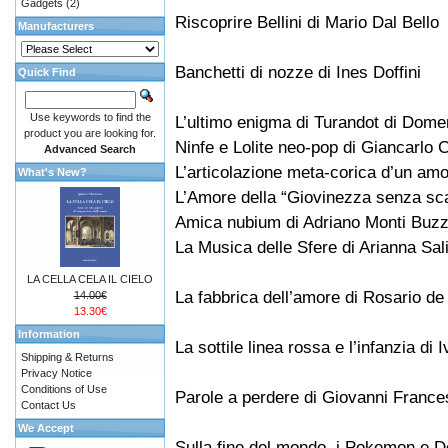
Gadgets
(2)
Riscoprire Bellini di Mario Dal Bello
Manufacturers
Banchetti di nozze di Ines Doffini
Quick Find
Use keywords to find the
L’ultimo enigma di Turandot di Dome
product you are looking for.
Ninfe e Lolite neo-pop di Giancarlo 
Advanced Search
L’articolazione meta-corica d’un am
What's New?
L’Amore della “Giovinezza senza sc
Amica nubium di Adriano Monti Buzze
La Musica delle Sfere di Arianna Sa
LA CELLA CELA IL CIELO
La fabbrica dell’amore di Rosario de
14.00€
13.30€
Information
La sottile linea rossa e l’infanzia di
Shipping & Returns
Privacy Notice
Conditions of Use
Parole a perdere di Giovanni France
Contact Us
We Accept
Sulla fine del mondo, i Pokemon e 