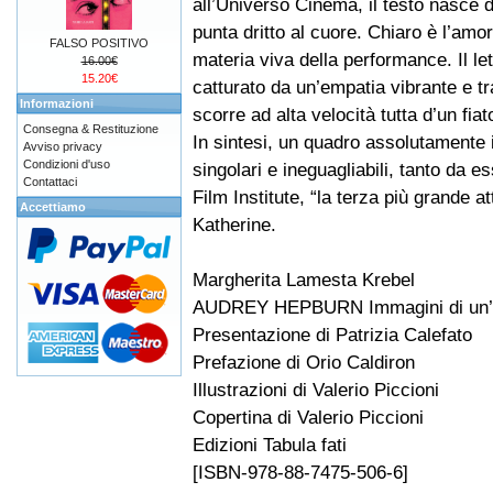
all’Universo Cinema, il testo nasce 
punta dritto al cuore. Chiaro è l’amor
FALSO POSITIVO
materia viva della performance. Il let
16.00€
15.20€
catturato da un’empatia vibrante e t
Informazioni
scorre ad alta velocità tutta d’un fiat
Consegna & Restituzione
In sintesi, un quadro assolutamente i
Avviso privacy
Condizioni d'uso
singolari e ineguagliabili, tanto da 
Contattaci
Film Institute, “la terza più grande 
Accettiamo
Katherine.
Margherita Lamesta Krebel
AUDREY HEPBURN Immagini di un’a
Presentazione di Patrizia Calefato
Prefazione di Orio Caldiron
Illustrazioni di Valerio Piccioni
Copertina di Valerio Piccioni
Edizioni Tabula fati
[ISBN-978-88-7475-506-6]