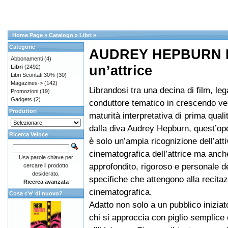
Home Page
»
Catalogo
»
Libri
»
Categorie
AUDREY HEPBURN I
Abbonamenti
(4)
un’attrice
Libri
(2492)
Libri Scontati 30%
(30)
Magazines->
(142)
Librandosi tra una decina di film, lega
Promozioni
(19)
Gadgets
(2)
conduttore tematico in crescendo ve
Produttori
maturità interpretativa di prima quali
dalla diva Audrey Hepburn, quest’op
Ricerca Veloce
è solo un’ampia ricognizione dell’atti
cinematografica dell’attrice ma anc
Usa parole chiave per
approfondito, rigoroso e personale de
cercare il prodotto
desiderato.
specifiche che attengono alla recita
Ricerca avanzata
cinematografica.
Cosa c'e' di nuovo?
Adatto non solo a un pubblico inizia
chi si approccia con piglio semplice