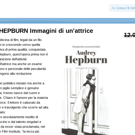
Cosa c'è nel 
EPBURN Immagini di un’attrice
12.
ecina di film, legati da un filo
o in crescendo verso quella
tiva di prima qualità, conquistata
Hepburn, quest’opera prima non è
izione dell’attività
ll’attrice ma anche un esame
oso e personale delle peculiarità
ngono alla recitazione
un pubblico iniziato ma anche a
n piglio semplice e genuino
, il testo nasce dal cuore e
re. Chiaro è l’amore per la materia
nce. Il lettore è catturato da
e e travolgente che scorre ad alta
iato.
ro assolutamente inedito di
scino e dal talento singolari e
to da esser stata proclamata, nel
Film Institute, “la terza più