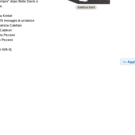
sempre” dopo Bette Davis e
e.
a Krebel
mmagini di un’attrice
atrizia Calefato
 Caldiron
rio Piccioni
o Piccioni
5-506-6]
Aggi