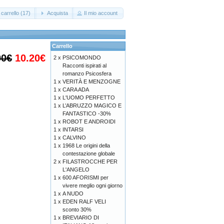
carrello (17)
Acquista
Il mio account
Carrello
00€
10.20€
2 x
PSICOMONDO
Racconti ispirati al
romanzo Psicosfera
1 x
VERITÀ E MENZOGNE
1 x
CARA ADA
1 x
L'UOMO PERFETTO
1 x
L’ABRUZZO MAGICO E
FANTASTICO -30%
1 x
ROBOT E ANDROIDI
1 x
INTARSI
1 x
CALVINO
1 x
1968 Le origini della
contestazione globale
2 x
FILASTROCCHE PER
L'ANGELO
1 x
600 AFORISMI per
vivere meglio ogni giorno
1 x
A NUDO
1 x
EDEN RALF VELI
sconto 30%
1 x
BREVIARIO DI