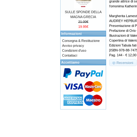
grande attrice di 
l’omonima Katherin
SULLE SPONDE DELLA
Margherita Lamest
MAGNA GRECIA
AUDREY HEPBURN I
21.00€
Presentazione di P
19.95€
Prefazione di Orio
Informazioni
Illustrazioni di Vale
Copertina di Valeri
Consegna & Restituzione
Edizioni Tabula fati
Avviso privacy
[ISBN-978-88-747
Condizioni d'uso
Pag. 144 - € 12,00
Contattaci
Accettiamo
Recensioni