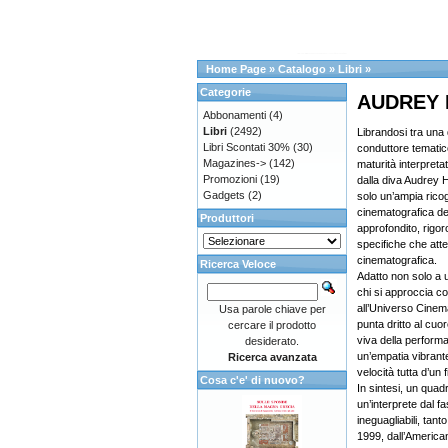
Home Page
»
Catalogo
»
Libri
»
Categorie
AUDREY H
Abbonamenti
(4)
Libri
(2492)
Librandosi tra una d
Libri Scontati 30%
(30)
conduttore tematic
Magazines->
(142)
maturità interpreta
Promozioni
(19)
dalla diva Audrey 
Gadgets
(2)
solo un’ampia ricogn
cinematografica de
Produttori
approfondito, rigor
specifiche che atte
cinematografica.
Ricerca Veloce
Adatto non solo a 
chi si approccia co
all’Universo Cinema
Usa parole chiave per
punta dritto al cuo
cercare il prodotto
viva della performa
desiderato.
un’empatia vibrant
Ricerca avanzata
velocità tutta d’un f
Cosa c'e' di nuovo?
In sintesi, un quad
un’interprete dal fa
ineguagliabili, tan
1999, dall’American 