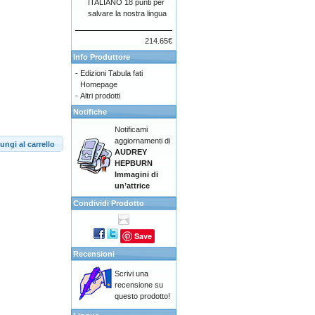
ITALIANO 18 punti per
salvare la nostra lingua
214.65€
Info Produttore
-
Edizioni Tabula fati
Homepage
-
Altri prodotti
Notifiche
Notificami
aggiornamenti di
ungi al carrello
AUDREY
HEPBURN
Immagini di
un’attrice
Condividi Prodotto
Save
Recensioni
Scrivi una
recensione su
questo prodotto!