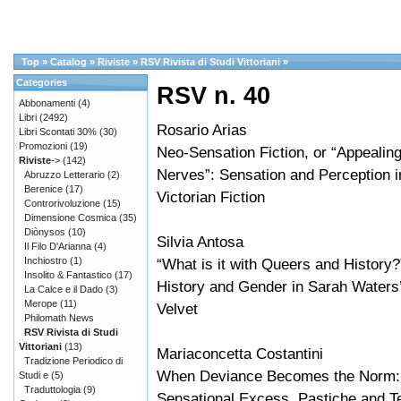
Top
»
Catalog
»
Riviste
»
RSV Rivista di Studi Vittoriani
»
Categories
RSV n. 40
Abbonamenti
(4)
Libri
(2492)
Rosario Arias
Libri Scontati 30%
(30)
Promozioni
(19)
Neo-Sensation Fiction, or “Appealing
Riviste
->
(142)
Nerves”: Sensation and Perception 
Abruzzo Letterario
(2)
Berenice
(17)
Victorian Fiction
Controrivoluzione
(15)
Dimensione Cosmica
(35)
Diònysos
(10)
Silvia Antosa
Il Filo D'Arianna
(4)
Inchiostro
(1)
“What is it with Queers and History
Insolito & Fantastico
(17)
History and Gender in Sarah Waters’
La Calce e il Dado
(3)
Merope
(11)
Velvet
Philomath News
RSV Rivista di Studi
Vittoriani
(13)
Mariaconcetta Costantini
Tradizione Periodico di
When Deviance Becomes the Norm:
Studi e
(5)
Traduttologia
(9)
Sensational Excess, Pastiche and T