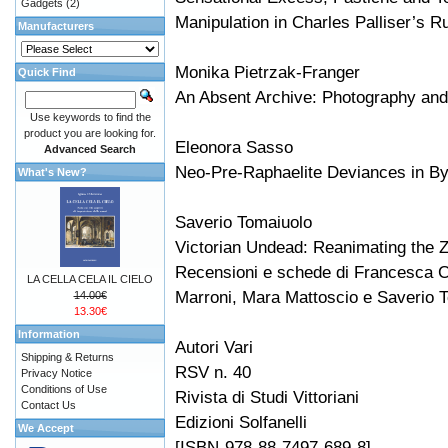
Gadgets
(2)
Manipulation in Charles Palliser’s Ru
Manufacturers
Monika Pietrzak-Franger
Quick Find
An Absent Archive: Photography and 
Use keywords to find the
product you are looking for.
Eleonora Sasso
Advanced Search
Neo-Pre-Raphaelite Deviances in By
What's New?
Saverio Tomaiuolo
Victorian Undead: Reanimating the 
Recensioni e schede di Francesca C
LA CELLA CELA IL CIELO
Marroni, Mara Mattoscio e Saverio 
14.00€
13.30€
Information
Autori Vari
Shipping & Returns
RSV n. 40
Privacy Notice
Conditions of Use
Rivista di Studi Vittoriani
Contact Us
Edizioni Solfanelli
We Accept
[ISBN-978-88-7497-689-8]