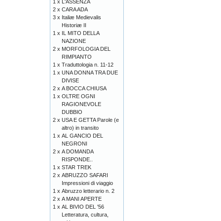
1 x
L'ASSENZA
2 x
CARA ADA
3 x
Italiæ Medievalis
Historiæ II
1 x
IL MITO DELLA
NAZIONE
2 x
MORFOLOGIA DEL
RIMPIANTO
1 x
Traduttologia n. 11-12
1 x
UNA DONNA TRA DUE
DIVISE
2 x
A BOCCA CHIUSA
1 x
OLTRE OGNI
RAGIONEVOLE
DUBBIO
2 x
USA E GETTA Parole (e
altro) in transito
1 x
AL GANCIO DEL
NEGRONI
2 x
A DOMANDA
RISPONDE..
1 x
STAR TREK
2 x
ABRUZZO SAFARI
Impressioni di viaggio
1 x
Abruzzo letterario n. 2
2 x
A MANI APERTE
1 x
AL BIVIO DEL '56
Letteratura, cultura,