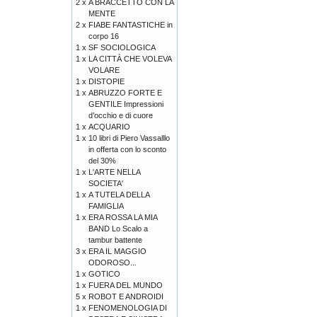
2 x
A BRACCETTO CON LA
MENTE
2 x
FIABE FANTASTICHE in
corpo 16
1 x
SF SOCIOLOGICA
1 x
LA CITTÀ CHE VOLEVA
VOLARE
1 x
DISTOPIE
1 x
ABRUZZO FORTE E
GENTILE Impressioni
d’occhio e di cuore
1 x
ACQUARIO
1 x
10 libri di Piero Vassalllo
in offerta con lo sconto
del 30%
1 x
L'ARTE NELLA
SOCIETA'
1 x
A TUTELA DELLA
FAMIGLIA
1 x
ERA ROSSA LA MIA
BAND Lo Scalo a
tambur battente
3 x
ERA IL MAGGIO
ODOROSO...
1 x
GOTICO
1 x
FUERA DEL MUNDO
5 x
ROBOT E ANDROIDI
1 x
FENOMENOLOGIA DI