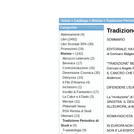
Inicio
»
Catálogo
»
Riviste
»
Tradizione Period
Categorías
Tradizion
Abbonamenti
(4)
Libri
(2492)
SOMMARIO
Libri Scontati 30%
(30)
Promozioni
(19)
EDITORIALE: HA
Riviste
->
(142)
di Gennaro Malgier
Abruzzo Letterario
(2)
Berenice
(17)
“TRADIZIONE” BE
Controrivoluzione
(15)
Gervasi e Angelo 
Dimensione Cosmica
(35)
IL CANCRO CHE DI
Diònysos
(10)
Anderson
Il Filo D'Arianna
(4)
Inchiostro
(1)
DIFENDERE L’EURO
Insolito & Fantastico
(17)
La Calce e il Dado
(3)
La “rivoluzione” 
Merope
(11)
SINISTRA. IL DE
Philomath News
ALL’EUROPA, di Ben
RSV Rivista di Studi
Vittoriani
(13)
ROMA FASCISTA: LA
Tradizione Periodico di
Studi e
(5)
IN EUROPA NON 
Traduttologia
(9)
NON E LA RISPOSTA