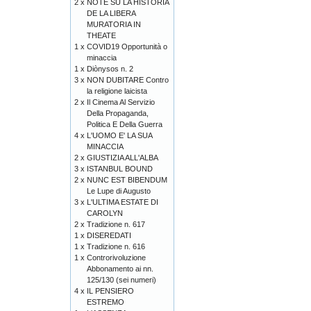
2 x
NOTE SU LA HISTORIA
DE LA LIBERA
MURATORIA IN
THEATE
1 x
COVID19 Opportunità o
minaccia
1 x
Diònysos n. 2
3 x
NON DUBITARE Contro
la religione laicista
2 x
Il Cinema Al Servizio
Della Propaganda,
Politica E Della Guerra
4 x
L'UOMO E' LA SUA
MINACCIA
2 x
GIUSTIZIA ALL'ALBA
3 x
ISTANBUL BOUND
2 x
NUNC EST BIBENDUM
Le Lupe di Augusto
3 x
L'ULTIMA ESTATE DI
CAROLYN
2 x
Tradizione n. 617
1 x
DISEREDATI
1 x
Tradizione n. 616
1 x
Controrivoluzione
Abbonamento ai nn.
125/130 (sei numeri)
4 x
IL PENSIERO
ESTREMO