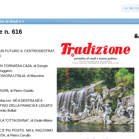
Ver Ce
ico di Studi e
»
e n. 616
8
 UN FUTURO IL CENTRODESTRA?,
i
N TORNATA A CASA, di Giorgio
Ruggiero
VORA L’ITALIA, di Massimo
PA, di Pietro Giubilo
di Macron. NÉ A DESTRA NÉ A
STINO DELLA FRANCIA E LEGATO
ito Bollati
 “CITTA DIVINA”, di Giulio Alfano
C’E PIU POSTO. MA IL RAZZISMO
, di Pietro Cerullo