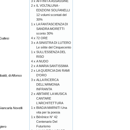
3 x
AFFINITÀ ASSASSINE
2 x
IL VOLTALUNA -
EDIZIONI SOLFANELLI
12 volumi scontati del
30%
1 x
LA FANTASCIENZA DI
SANDRA MORETTI
sconto 30%
4 x
72 ORE
llesi
3 x
A SINISTRA DI LUTERO
Le sètte del Cinquecento
1 x
SULL'ESSENZA DEL
RISO
4 x
A NUDO
2 x
A MARIA SANTISSIMA
2 x
LA QUERCIA DAI RAMI
D'ORO
di, di Alfonso
3 x
ALLA RICERCA
DELL'ARMONIA
INFRANTA
2 x
ABITARE LA MUSICA
CANTARE
L'ARCHITETTURA
1 x
BIAGIA MARNITI Una
ancarla Novelli
vita per la poesia
1 x
Bérénice N° 42
Centenario Del
Futurismo
giero