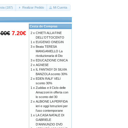
sta (187)
Realizar Pedido
Mi Cuenta
Cesta de Compras
.00€
7.20€
2 x
CHIETI ALLA FINE
DELL'OTTOCENTO
1 x
EUGENIO ONEGIN
3 x
Beata TERESA
MANGANIELLO La
rivoluzionaria di Dio
3 x
EDUCAZIONE CINICA
2 x
AGNESE
1 x
IL FANTASY DI SILVIA
BANZOLA sconto 30%
2 x
EDEN RALF VELI
sconto 30%
1 x
Zuddas e il Ciclo delle
Amazzoni in offerta con
lo sconto del 30
2 x
ALBIONE LA PERFIDA
ieri e oggi Istruzioni per
l’uso contemporane
1 x
LA CASA NATALE DI
GABRIELE
D'ANNUNZIO DVD