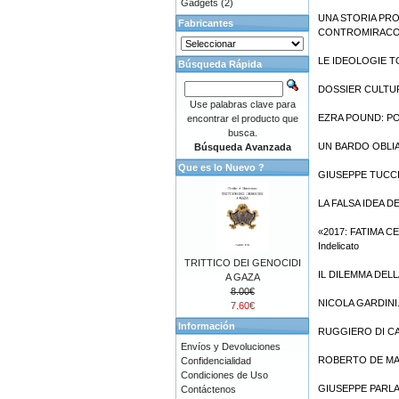
Gadgets
(2)
UNA STORIA PRO
Fabricantes
CONTROMIRACOLO 
LE IDEOLOGIE TOT
Búsqueda Rápida
DOSSIER CULTURA
Use palabras clave para
EZRA POUND: PO
encontrar el producto que
busca.
UN BARDO OBLIATO
Búsqueda Avanzada
Que es lo Nuevo ?
GIUSEPPE TUCCI: 
LA FALSA IDEA D
«2017: FATIMA CE
Indelicato
TRITTICO DEI GENOCIDI
IL DILEMMA DELL
A GAZA
8.00€
NICOLA GARDINI. Viv
7.60€
Información
RUGGIERO DI CASTI
Envíos y Devoluciones
ROBERTO DE MATTEI. 
Confidencialidad
Condiciones de Uso
GIUSEPPE PARLATO.
Contáctenos