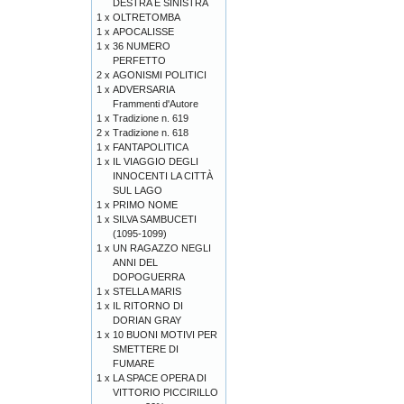
DESTRA E SINISTRA
1 x
OLTRETOMBA
1 x
APOCALISSE
1 x
36 NUMERO
PERFETTO
2 x
AGONISMI POLITICI
1 x
ADVERSARIA
Frammenti d'Autore
1 x
Tradizione n. 619
2 x
Tradizione n. 618
1 x
FANTAPOLITICA
1 x
IL VIAGGIO DEGLI
INNOCENTI LA CITTÀ
SUL LAGO
1 x
PRIMO NOME
1 x
SILVA SAMBUCETI
(1095-1099)
1 x
UN RAGAZZO NEGLI
ANNI DEL
DOPOGUERRA
1 x
STELLA MARIS
1 x
IL RITORNO DI
DORIAN GRAY
1 x
10 BUONI MOTIVI PER
SMETTERE DI
FUMARE
1 x
LA SPACE OPERA DI
VITTORIO PICCIRILLO