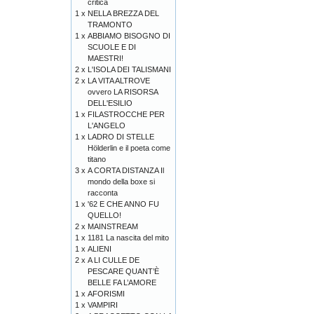
critica
1 x
NELLA BREZZA DEL
TRAMONTO
1 x
ABBIAMO BISOGNO DI
SCUOLE E DI
MAESTRI!
2 x
L'ISOLA DEI TALISMANI
2 x
LA VITA ALTROVE
ovvero LA RISORSA
DELL'ESILIO
1 x
FILASTROCCHE PER
L'ANGELO
1 x
LADRO DI STELLE
Hölderlin e il poeta come
titano
3 x
A CORTA DISTANZA Il
mondo della boxe si
racconta
1 x
'62 E CHE ANNO FU
QUELLO!
2 x
MAINSTREAM
1 x
1181 La nascita del mito
1 x
ALIENI
2 x
A LI CULLE DE
PESCARE QUANT’È
BELLE FA L’AMORE
1 x
AFORISMI
1 x
VAMPIRI