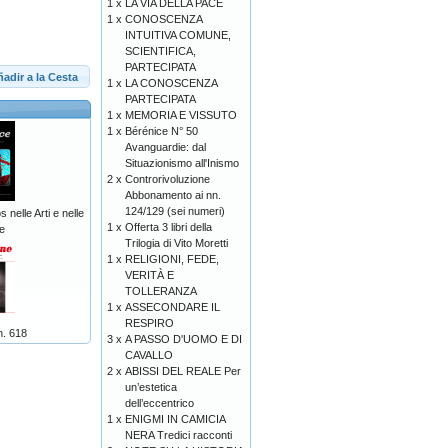
1 x
LA VIA DELLA PACE
1 x
CONOSCENZA
INTUITIVA COMUNE,
SCIENTIFICA,
PARTECIPATA
adir a la Cesta
1 x
LA CONOSCENZA
PARTECIPATA
1 x
MEMORIA E VISSUTO
1 x
Bérénice N° 50
Avanguardie: dal
Situazionismo all'Inismo
2 x
Controrivoluzione
Abbonamento ai nn.
124/129 (sei numeri)
 nelle Arti e nelle
1 x
Offerta 3 libri della
e
Trilogia di Vito Moretti
1 x
RELIGIONI, FEDE,
VERITÀ E
TOLLERANZA
1 x
ASSECONDARE IL
RESPIRO
n. 618
3 x
A PASSO D'UOMO E DI
CAVALLO
2 x
ABISSI DEL REALE Per
un’estetica
dell’eccentrico
1 x
ENIGMI IN CAMICIA
NERA Tredici racconti