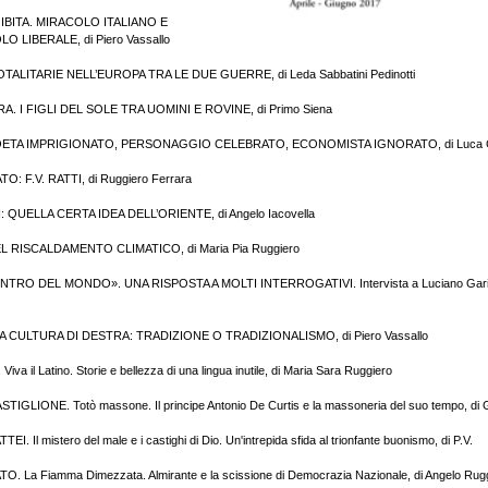
IBITA. MIRACOLO ITALIANO E
LIBERALE, di Piero Vassallo
ALITARIE NELL’EUROPA TRA LE DUE GUERRE, di Leda Sabbatini Pedinotti
. I FIGLI DEL SOLE TRA UOMINI E ROVINE, di Primo Siena
ETA IMPRIGIONATO, PERSONAGGIO CELEBRATO, ECONOMISTA IGNORATO, di Luca Ga
: F.V. RATTI, di Ruggiero Ferrara
QUELLA CERTA IDEA DELL’ORIENTE, di Angelo Iacovella
EL RISCALDAMENTO CLIMATICO, di Maria Pia Ruggiero
NTRO DEL MONDO». UNA RISPOSTA A MOLTI INTERROGATIVI. Intervista a Luciano Garibal
A CULTURA DI DESTRA: TRADIZIONE O TRADIZIONALISMO, di Piero Vassallo
a il Latino. Storie e bellezza di una lingua inutile, di Maria Sara Ruggiero
GLIONE. Totò massone. Il principe Antonio De Curtis e la massoneria del suo tempo, di Gi
Il mistero del male e i castighi di Dio. Un'intrepida sfida al trionfante buonismo, di P.V.
 La Fiamma Dimezzata. Almirante e la scissione di Democrazia Nazionale, di Angelo Rug