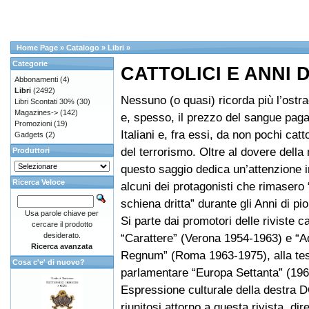
Home Page
»
Catalogo
»
Libri
»
Categorie
CATTOLICI E ANNI 
Abbonamenti
(4)
Libri
(2492)
Nessuno (o quasi) ricorda più l’ostra
Libri Scontati 30%
(30)
Magazines->
(142)
e, spesso, il prezzo del sangue paga
Promozioni
(19)
Italiani e, fra essi, da non pochi catt
Gadgets
(2)
del terrorismo. Oltre al dovere dell
Produttori
questo saggio dedica un’attenzione i
Ricerca Veloce
alcuni dei protagonisti che rimasero 
schiena dritta” durante gli Anni di p
Usa parole chiave per
Si parte dai promotori delle riviste ca
cercare il prodotto
desiderato.
“Carattere” (Verona 1954-1963) e “A
Ricerca avanzata
Regnum” (Roma 1963-1975), alla test
Cosa c'e' di nuovo?
parlamentare “Europa Settanta” (196
Espressione culturale della destra D
riunitosi attorno a questa rivista, dir