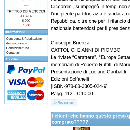
Ciccardini, si impegnò in tempi non 
TRITTICO DEI GENOCIDI
l’incipiente partitocrazia e sindacato
A GAZA
Repubblica, oltre che per il rilancio de
8.00€
7.60€
nazionale battendosi per il presidenzi
Informazioni
Consegna & Restituzione
Giuseppe Brienza
Avviso privacy
Condizioni d'uso
CATTOLICI E ANNI DI PIOMBO
Contattaci
Le riviste “Carattere”, “Europa Sett
Accettiamo
memoriam di Roberto Ruffilli di Mario
Presentazione di Luciano Garibaldi
Edizioni Solfanelli
[ISBN-978-88-3305-024-9]
Pagg. 112 - € 10,00
Recensioni
I clienti che hanno questo preso 
comprato?????