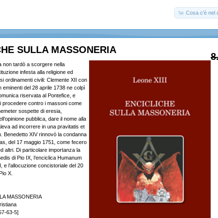
Cosa c'è nel c
CHE SULLA MASSONERIA
8
a non tardò a scorgere nella
tuzione infesta alla religione ed
si ordinamenti civili: Clemente XII con
In eminenti del 28 aprile 1738 ne colpì
omunica riservata al Pontefice, e
di procedere contro i massoni come
emeter sospette di eresia,
ll’opinione pubblica, dare il nome alla
eva ad incorrere in una pravitatis et
m. Benedetto XIV rinnovò la condanna
das, del 17 maggio 1751, come fecero
d altri. Di particolare importanza la
Sedis di Pio IX, l’enciclica Humanum
, e l’allocuzione concistoriale del 20
Pio X.
LLA MASSONERIA
ristiana
57-63-5]