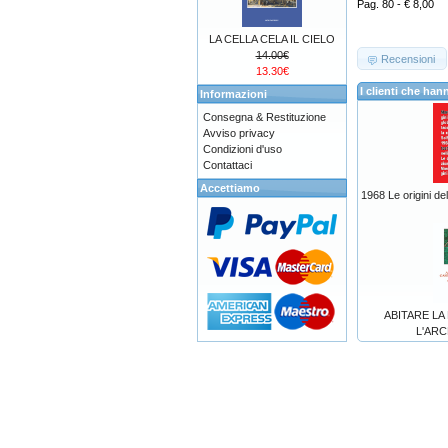
Pag. 80 - € 8,00
LA CELLA CELA IL CIELO
14.00€
Recensioni
13.30€
I clienti che h
Informazioni
Consegna & Restituzione
Avviso privacy
Condizioni d'uso
Contattaci
Accettiamo
1968 Le origini de
ABITARE LA
L'AR