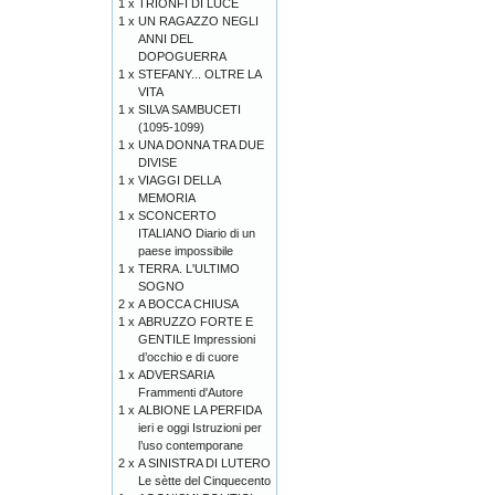
1 x
TRIONFI DI LUCE
1 x
UN RAGAZZO NEGLI
ANNI DEL
DOPOGUERRA
1 x
STEFANY... OLTRE LA
VITA
1 x
SILVA SAMBUCETI
(1095-1099)
1 x
UNA DONNA TRA DUE
DIVISE
1 x
VIAGGI DELLA
MEMORIA
1 x
SCONCERTO
ITALIANO Diario di un
paese impossibile
1 x
TERRA. L'ULTIMO
SOGNO
2 x
A BOCCA CHIUSA
1 x
ABRUZZO FORTE E
GENTILE Impressioni
d’occhio e di cuore
1 x
ADVERSARIA
Frammenti d'Autore
1 x
ALBIONE LA PERFIDA
ieri e oggi Istruzioni per
l’uso contemporane
2 x
A SINISTRA DI LUTERO
Le sètte del Cinquecento