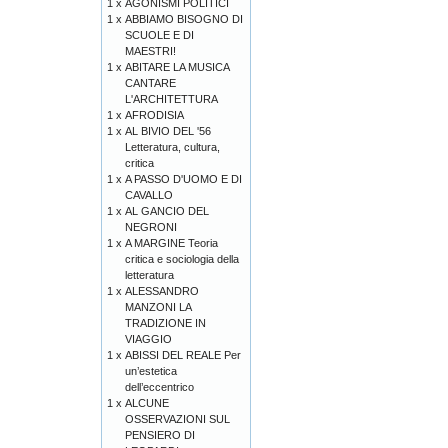
1 x
AGONISMI POLITICI
1 x
ABBIAMO BISOGNO DI
SCUOLE E DI
MAESTRI!
1 x
ABITARE LA MUSICA
CANTARE
L'ARCHITETTURA
1 x
AFRODISIA
1 x
AL BIVIO DEL '56
Letteratura, cultura,
critica
1 x
A PASSO D'UOMO E DI
CAVALLO
1 x
AL GANCIO DEL
NEGRONI
1 x
A MARGINE Teoria
critica e sociologia della
letteratura
1 x
ALESSANDRO
MANZONI LA
TRADIZIONE IN
VIAGGIO
1 x
ABISSI DEL REALE Per
un’estetica
dell’eccentrico
1 x
ALCUNE
OSSERVAZIONI SUL
PENSIERO DI