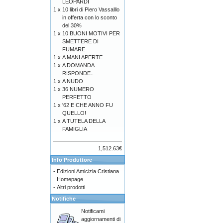
LEOPARDI
1 x
10 libri di Piero Vassalllo
in offerta con lo sconto
del 30%
1 x
10 BUONI MOTIVI PER
SMETTERE DI
FUMARE
1 x
A MANI APERTE
1 x
A DOMANDA
RISPONDE..
1 x
A NUDO
1 x
36 NUMERO
PERFETTO
1 x
'62 E CHE ANNO FU
QUELLO!
1 x
A TUTELA DELLA
FAMIGLIA
1,512.63€
Info Produttore
-
Edizioni Amicizia Cristiana
Homepage
-
Altri prodotti
Notifiche
Notificami
aggiornamenti di