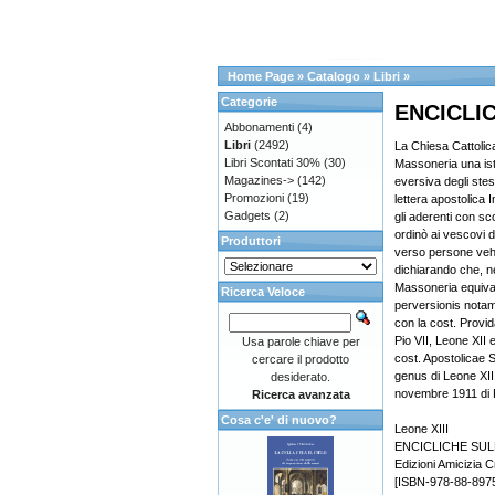
Home Page
»
Catalogo
»
Libri
»
Categorie
ENCICLI
Abbonamenti
(4)
Libri
(2492)
La Chiesa Cattolic
Libri Scontati 30%
(30)
Massoneria una isti
Magazines->
(142)
eversiva degli stes
Promozioni
(19)
lettera apostolica 
Gadgets
(2)
gli aderenti con sc
ordinò ai vescovi 
Produttori
verso persone veh
dichiarando che, ne
Massoneria equival
Ricerca Veloce
perversionis nota
con la cost. Provi
Pio VII, Leone XII e
Usa parole chiave per
cost. Apostolicae 
cercare il prodotto
genus di Leone XIII
desiderato.
novembre 1911 di 
Ricerca avanzata
Cosa c'e' di nuovo?
Leone XIII
ENCICLICHE SU
Edizioni Amicizia C
[ISBN-978-88-897