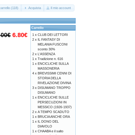
arrello (118)
Acquista
Il mio account
Carrello
.00€
6.80€
1 x
CLUB DEI LETTORI
2 x
IL FANTASY DI
MELANIA FUSCONI
sconto 30%
2 x
L'ASSENZA
1 x
Tradizione n. 616
1 x
ENCICLICHE SULLA
MASSONERIA
4 x
BREVISSIMI CENNI DI
STORIA DELLA
RIVELAZIONE DIVINA
3 x
DISUMANO TROPPO
DISUMANO
1 x
ENCICLICHE SULLE
PERSECUZIONI IN
MESSICO (1926-1937)
2 x
A TEMPO SCADUTO
1 x
BRUCIA ANCHE ORA
1 x
IL DONO DEL
DIAVOLO
1 x
CHAABA e il salto