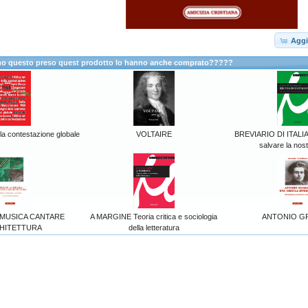
Aggi
anno questo preso quest prodotto lo hanno anche comprato?????
lla contestazione globale
VOLTAIRE
BREVIARIO DI ITALIA
salvare la nost
 MUSICA CANTARE
A MARGINE Teoria critica e sociologia
ANTONIO G
CHITETTURA
della letteratura