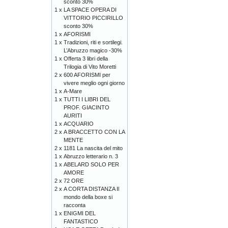
sconto 30%
1 x
LA SPACE OPERA DI
VITTORIO PICCIRILLO
sconto 30%
1 x
AFORISMI
1 x
Tradizioni, riti e sortilegi.
L’Abruzzo magico -30%
1 x
Offerta 3 libri della
Trilogia di Vito Moretti
2 x
600 AFORISMI per
vivere meglio ogni giorno
1 x
A-Mare
1 x
TUTTI I LIBRI DEL
PROF. GIACINTO
AURITI
1 x
ACQUARIO
2 x
A BRACCETTO CON LA
MENTE
2 x
1181 La nascita del mito
1 x
Abruzzo letterario n. 3
1 x
ABELARD SOLO PER
AMORE
2 x
72 ORE
2 x
A CORTA DISTANZA Il
mondo della boxe si
racconta
1 x
ENIGMI DEL
FANTASTICO