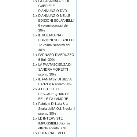
1 x
LA CASA NATALE DI
GABRIELE
D'ANNUNZIO DVD
1 x
D'ANNUNZIO NELLE
EDIZIONI SOLFANELLI
6 volumi scontati del
30%
1 x
IL VOLTALUNA -
EDIZIONI SOLFANELLI
12 volumi scontati del
30%
1 x
PARNASO D'ABRUZZO
6 libri -30%
1 x
LA FANTASCIENZA DI
SANDRA MORETTI
sconto 30%
1 x
IL FANTASY DI SILVIA
BANZOLA sconto 30%
2 x
A LI CULLE DE
PESCARE QUANT’È
BELLE FA L’AMORE
1 x
Fabrizio Di Lalla & la
Storia dell’A.O.I. 6 volumi
sconto 30%
1 x
LE INTERVISTE
IMPOSSIBILI 3 libri in
offerta sconto 30%
1 x
EDEN RALF VELI