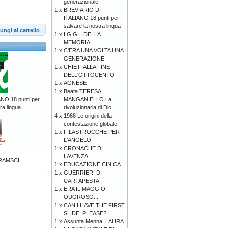
generazionale
1 x
BREVIARIO DI
ITALIANO 18 punti per
salvare la nostra lingua
ungi al carrello
1 x
I GIGLI DELLA
MEMORIA
1 x
C'ERA UNA VOLTA UNA
GENERAZIONE
1 x
CHIETI ALLA FINE
DELL'OTTOCENTO
1 x
AGNESE
1 x
Beata TERESA
MANGANIELLO La
NO 18 punti per
rivoluzionaria di Dio
ra lingua
4 x
1968 Le origini della
contestazione globale
1 x
FILASTROCCHE PER
L'ANGELO
1 x
CRONACHE DI
LAVENZA
RAMSCI
1 x
EDUCAZIONE CINICA
1 x
GUERRIERI DI
CARTAPESTA
1 x
ERA IL MAGGIO
ODOROSO...
1 x
CAN I HAVE THE FIRST
SLIDE, PLEASE?
1 x
Assunta Menna: LAURA