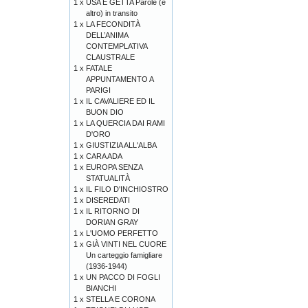
1 x
USA E GETTA Parole (e
altro) in transito
1 x
LA FECONDITÀ
DELL’ANIMA
CONTEMPLATIVA
CLAUSTRALE
1 x
FATALE
APPUNTAMENTO A
PARIGI
1 x
IL CAVALIERE ED IL
BUON DIO
1 x
LA QUERCIA DAI RAMI
D'ORO
1 x
GIUSTIZIA ALL'ALBA
1 x
CARA ADA
1 x
EUROPA SENZA
STATUALITÀ
1 x
IL FILO D'INCHIOSTRO
1 x
DISEREDATI
1 x
IL RITORNO DI
DORIAN GRAY
1 x
L'UOMO PERFETTO
1 x
GIÀ VINTI NEL CUORE
Un carteggio famigliare
(1936-1944)
1 x
UN PACCO DI FOGLI
BIANCHI
1 x
STELLA E CORONA