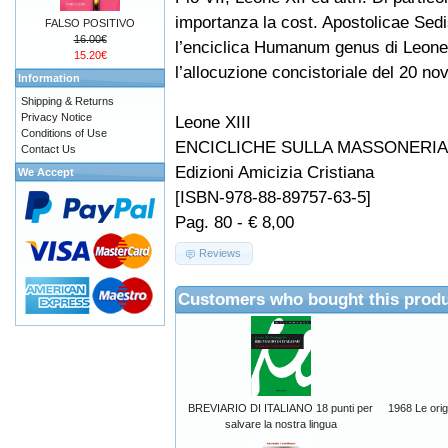
importanza la cost. Apostolicae Sedis
FALSO POSITIVO
16.00€
l’enciclica Humanum genus di Leone 
15.20€
l’allocuzione concistoriale del 20 n
Information
Shipping & Returns
Privacy Notice
Leone XIII
Conditions of Use
ENCICLICHE SULLA MASSONERIA
Contact Us
Edizioni Amicizia Cristiana
We Accept
[ISBN-978-88-89757-63-5]
Pag. 80 - € 8,00
Reviews
Customers who bought this produ
BREVIARIO DI ITALIANO 18 punti per
1968 Le orig
salvare la nostra lingua