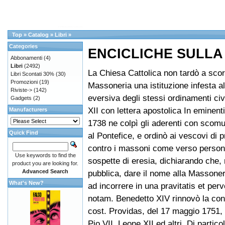
Top
»
Catalog
»
Libri
»
Categories
ENCICLICHE SULL
Abbonamenti
(4)
Libri
(2492)
La Chiesa Cattolica non tardò a scor
Libri Scontati 30%
(30)
Promozioni
(19)
Massoneria una istituzione infesta al
Riviste->
(142)
eversiva degli stessi ordinamenti civ
Gadgets
(2)
XII con lettera apostolica In eminenti
Manufacturers
1738 ne colpì gli aderenti con scomu
Quick Find
al Pontefice, e ordinò ai vescovi di 
contro i massoni come verso perso
Use keywords to find the
sospette di eresia, dichiarando che, 
product you are looking for.
Advanced Search
pubblica, dare il nome alla Massone
What's New?
ad incorrere in una pravitatis et perv
notam. Benedetto XIV rinnovò la co
cost. Providas, del 17 maggio 1751,
Pio VII, Leone XII ed altri. Di partico