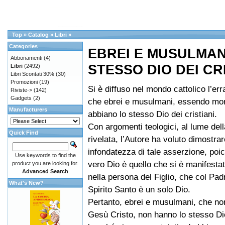
Top
»
Catalog
»
Libri
»
Categories
EBREI E MUSULMAN
Abbonamenti
(4)
STESSO DIO DEI CR
Libri
(2492)
Libri Scontati 30%
(30)
Promozioni
(19)
Si è diffuso nel mondo cattolico l’er
Riviste->
(142)
Gadgets
(2)
che ebrei e musulmani, essendo mon
Manufacturers
abbiano lo stesso Dio dei cristiani.
Con argomenti teologici, al lume dell
Quick Find
rivelata, l’Autore ha voluto dimostrar
infondatezza di tale asserzione, poic
Use keywords to find the
vero Dio è quello che si è manifestat
product you are looking for.
Advanced Search
nella persona del Figlio, che col Pad
What's New?
Spirito Santo è un solo Dio.
Pertanto, ebrei e musulmani, che no
Gesù Cristo, non hanno lo stesso Dio 