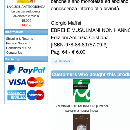
benché siano monoteisti ed abbiano
LA CUCINA AFRODISIACA
conoscenza intorno alla divinità.
La via più seducente,
divertente e folle a
15.00€
Giorgio Maffei
14.25€
EBREI E MUSULMANI NON HANNO 
Information
Edizioni Amicizia Cristiana
Shipping & Returns
Privacy Notice
[ISBN-978-88-89757-09-3]
Conditions of Use
Pag. 64 - € 6,00
Contact Us
We Accept
Reviews
Customers who bought this produ
BREVIARIO DI ITALIANO 18 punti per
salvare la nostra lingua