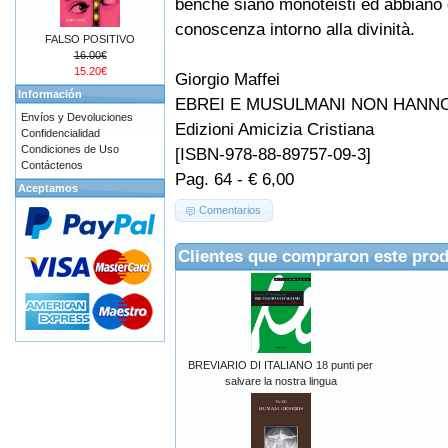
benché siano monoteisti ed abbiano
conoscenza intorno alla divinità.
FALSO POSITIVO
16.00€
15.20€
Giorgio Maffei
Información
EBREI E MUSULMANI NON HANNO 
Envíos y Devoluciones
Edizioni Amicizia Cristiana
Confidencialidad
Condiciones de Uso
[ISBN-978-88-89757-09-3]
Contáctenos
Pag. 64 - € 6,00
Aceptamos
Comentarios
Clientes que compraron este pro
BREVIARIO DI ITALIANO 18 punti per
salvare la nostra lingua