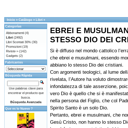
Inicio
»
Catálogo
»
Libri
»
Categorías
EBREI E MUSULMAN
Abbonamenti
(4)
STESSO DIO DEI CR
Libri
(2492)
Libri Scontati 30%
(30)
Promozioni
(19)
Si è diffuso nel mondo cattolico l’er
Riviste->
(142)
Gadgets
(2)
che ebrei e musulmani, essendo mon
Fabricantes
abbiano lo stesso Dio dei cristiani.
Con argomenti teologici, al lume dell
Búsqueda Rápida
rivelata, l’Autore ha voluto dimostrar
infondatezza di tale asserzione, poic
Use palabras clave para
vero Dio è quello che si è manifestat
encontrar el producto que
busca.
nella persona del Figlio, che col Pad
Búsqueda Avanzada
Spirito Santo è un solo Dio.
Que es lo Nuevo ?
Pertanto, ebrei e musulmani, che no
Gesù Cristo, non hanno lo stesso Dio 