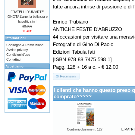
tutte ancora intrise di passione e di 
FRATELLI D'UN'ARTE
IGNOTA L’arte, la bellezza e
Enrico Trubiano
la politica in I
12.00€
ANTICHE FESTE D'ABRUZZO
11.40€
44 occasioni per visitare una meravi
Informazioni
Fotografie di Gino Di Paolo
Consegna & Restituzione
Avviso privacy
Edizioni Tabula fati
Condizioni d'uso
[ISBN-978-88-7475-598-1]
Contattaci
Pagg. 128 + 16 a c. - € 12,00
Accettiamo
Recensioni
I clienti che hanno questo preso 
comprato?????
Controrivoluzione n. 127
IL MATR