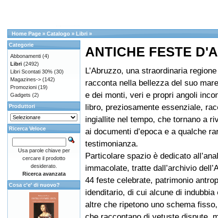
Home Page
»
Catalogo
»
Libri
»
Categorie
ANTICHE FESTE D'
Abbonamenti
(4)
Libri
(2492)
L’Abruzzo, una straordinaria regione
Libri Scontati 30%
(30)
Magazines->
(142)
racconta nella bellezza del suo mare,
Promozioni
(19)
e dei monti, veri e propri angoli incon
Gadgets
(2)
libro, preziosamente essenziale, rac
Produttori
ingiallite nel tempo, che tornano a r
Ricerca Veloce
ai documenti d’epoca e a qualche ra
testimonianza.
Usa parole chiave per
Particolare spazio è dedicato all’anali
cercare il prodotto
desiderato.
immacolate, tratte dall’archivio dell’
Ricerca avanzata
44 feste celebrate, patrimonio antro
Cosa c'e' di nuovo?
idenditario, di cui alcune di indubbia o
altre che ripetono uno schema fisso,
che raccontano di vetuste dispute, 