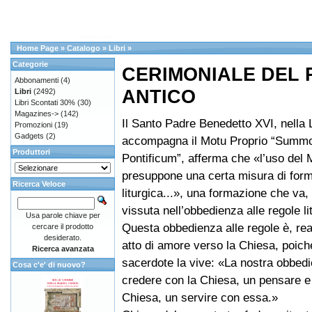
Home Page
»
Catalogo
»
Libri
»
Categorie
CERIMONIALE DEL
Abbonamenti
(4)
ANTICO
Libri
(2492)
Libri Scontati 30%
(30)
Magazines->
(142)
Il Santo Padre Benedetto XVI, nella 
Promozioni
(19)
Gadgets
(2)
accompagna il Motu Proprio “Summ
Produttori
Pontificum”, afferma che «l’uso del 
presuppone una certa misura di for
Ricerca Veloce
liturgica...», una formazione che va
vissuta nell’obbedienza alle regole li
Usa parole chiave per
Questa obbedienza alle regole è, re
cercare il prodotto
desiderato.
atto di amore verso la Chiesa, poich
Ricerca avanzata
sacerdote la vive: «La nostra obbed
Cosa c'e' di nuovo?
credere con la Chiesa, un pensare e 
Chiesa, un servire con essa.»