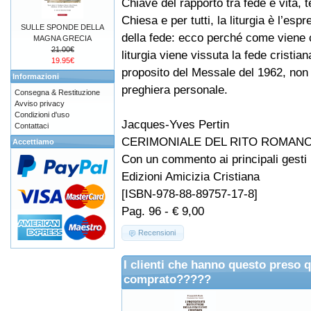
Chiave del rapporto tra fede e vita, t
Chiesa e per tutti, la liturgia è l’esp
SULLE SPONDE DELLA
della fede: ecco perché come viene 
MAGNA GRECIA
21.00€
liturgia viene vissuta la fede cristian
19.95€
proposito del Messale del 1962, non
Informazioni
preghiera personale.
Consegna & Restituzione
Avviso privacy
Condizioni d'uso
Jacques-Yves Pertin
Contattaci
CERIMONIALE DEL RITO ROMANO
Accettiamo
Con un commento ai principali gesti l
Edizioni Amicizia Cristiana
[ISBN-978-88-89757-17-8]
Pag. 96 - € 9,00
Recensioni
I clienti che hanno questo preso 
comprato?????