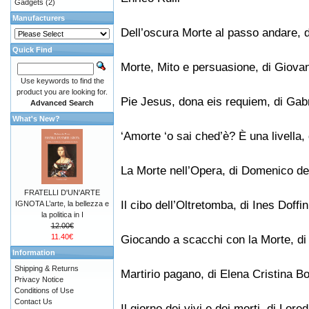
Gadgets
(2)
Manufacturers
Dell’oscura Morte al passo andare, 
Quick Find
Morte, Mito e persuasione, di Giova
Use keywords to find the
product you are looking for.
Pie Jesus, dona eis requiem, di Gabr
Advanced Search
What's New?
‘Amorte ‘o sai ched’è? È una livella,
La Morte nell’Opera, di Domenico de
FRATELLI D'UN'ARTE
Il cibo dell’Oltretomba, di Ines Doffin
IGNOTA L’arte, la bellezza e
la politica in I
12.00€
11.40€
Giocando a scacchi con la Morte, di
Information
Shipping & Returns
Martirio pagano, di Elena Cristina Bo
Privacy Notice
Conditions of Use
Contact Us
Il giorno dei vivi e dei morti, di Lore