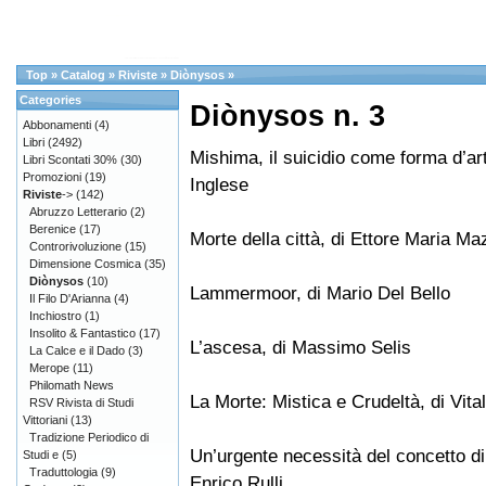
Top
»
Catalog
»
Riviste
»
Diònysos
»
Categories
Diònysos n. 3
Abbonamenti
(4)
Libri
(2492)
Mishima, il suicidio come forma d’arte
Libri Scontati 30%
(30)
Promozioni
(19)
Inglese
Riviste
->
(142)
Abruzzo Letterario
(2)
Berenice
(17)
Morte della città, di Ettore Maria Ma
Controrivoluzione
(15)
Dimensione Cosmica
(35)
Diònysos
(10)
Lammermoor, di Mario Del Bello
Il Filo D'Arianna
(4)
Inchiostro
(1)
Insolito & Fantastico
(17)
L’ascesa, di Massimo Selis
La Calce e il Dado
(3)
Merope
(11)
Philomath News
La Morte: Mistica e Crudeltà, di Vit
RSV Rivista di Studi
Vittoriani
(13)
Tradizione Periodico di
Un’urgente necessità del concetto di
Studi e
(5)
Traduttologia
(9)
Enrico Rulli