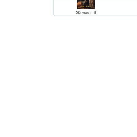
Diònysos n. 8