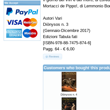
We Accept
Mortacci de Pippo!, di Lemmonio Bo
Autori Vari
Diònysos n. 3
(Gennaio-Dicembre 2017)
Edizioni Tabula fati
[ISBN-978-88-7475-874-6]
Pagg. 64 - € 6,00
Reviews
Customers who bought this produ
Diònysos n. 4