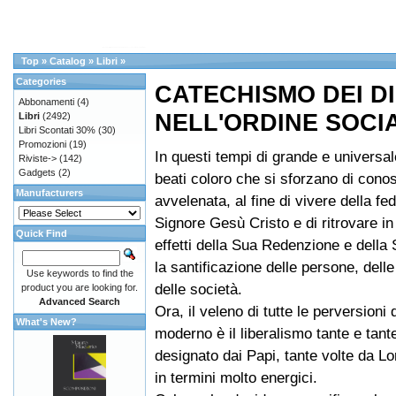
Top
»
Catalog
»
Libri
»
Categories
CATECHISMO DEI DIR
Abbonamenti
(4)
NELL'ORDINE SOCI
Libri
(2492)
Libri Scontati 30%
(30)
Promozioni
(19)
In questi tempi di grande e universa
Riviste->
(142)
Gadgets
(2)
beati coloro che si sforzano di cono
Manufacturers
avvelenata, al fine di vivere della fe
Signore Gesù Cristo e di ritrovare in L
Quick Find
effetti della Sua Redenzione e della
la santificazione delle persone, delle
Use keywords to find the
delle società.
product you are looking for.
Advanced Search
Ora, il veleno di tutte le perversioni d
What's New?
moderno è il liberalismo tante e tant
designato dai Papi, tante volte da L
in termini molto energici.