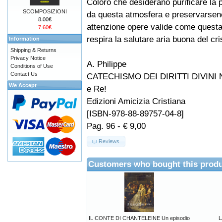
Coloro che desiderano purificare la 
SCOMPOSIZIONI
da questa atmosfera e preservarsen
8.00€
attenzione opere valide come questa,
7.60€
respira la salutare aria buona del cr
Information
Shipping & Returns
Privacy Notice
A. Philippe
Conditions of Use
Contact Us
CATECHISMO DEI DIRITTI DIVINI 
We Accept
e Re!
Edizioni Amicizia Cristiana
[ISBN-978-88-89757-04-8]
Pag. 96 - € 9,00
Reviews
Customers who bought this produ
IL CONTE DI CHANTELEINE Un episodio
L