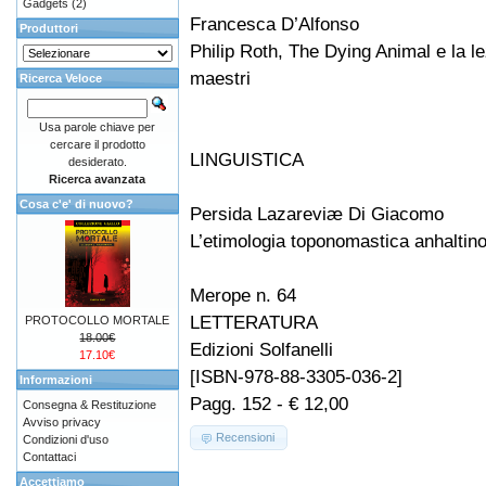
Gadgets
(2)
Francesca D’Alfonso
Produttori
Philip Roth, The Dying Animal e la le
maestri
Ricerca Veloce
Usa parole chiave per
cercare il prodotto
LINGUISTICA
desiderato.
Ricerca avanzata
Cosa c'e' di nuovo?
Persida Lazareviæ Di Giacomo
L’etimologia toponomastica anhalti
Merope n. 64
LETTERATURA
PROTOCOLLO MORTALE
18.00€
Edizioni Solfanelli
17.10€
[ISBN-978-88-3305-036-2]
Informazioni
Pagg. 152 - € 12,00
Consegna & Restituzione
Avviso privacy
Recensioni
Condizioni d'uso
Contattaci
Accettiamo