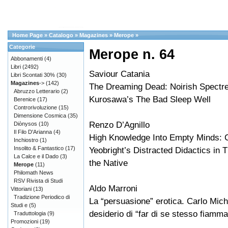
Home Page
»
Catalogo
»
Magazines
»
Merope
»
Categorie
Merope n. 64
Abbonamenti
(4)
Libri
(2492)
Saviour Catania
Libri Scontati 30%
(30)
Magazines
->
(142)
The Dreaming Dead: Noirish Spectre
Abruzzo Letterario
(2)
Kurosawa’s The Bad Sleep Well
Berenice
(17)
Controrivoluzione
(15)
Dimensione Cosmica
(35)
Renzo D’Agnillo
Diònysos
(10)
Il Filo D'Arianna
(4)
High Knowledge Into Empty Minds: 
Inchiostro
(1)
Insolito & Fantastico
(17)
Yeobright’s Distracted Didactics in 
La Calce e il Dado
(3)
the Native
Merope
(11)
Philomath News
RSV Rivista di Studi
Aldo Marroni
Vittoriani
(13)
Tradizione Periodico di
La “persuasione” erotica. Carlo Miche
Studi e
(5)
desiderio di “far di se stesso fiamma
Traduttologia
(9)
Promozioni
(19)