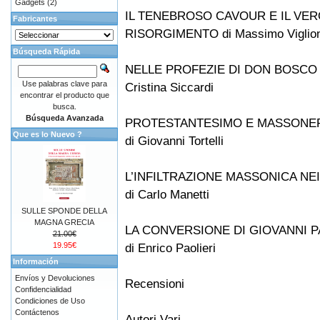
Gadgets
(2)
IL TENEBROSO CAVOUR E IL VER
Fabricantes
RISORGIMENTO di Massimo Viglio
Búsqueda Rápida
NELLE PROFEZIE DI DON BOSCO 
Use palabras clave para
Cristina Siccardi
encontrar el producto que
busca.
Búsqueda Avanzada
PROTESTANTESIMO E MASSONE
Que es lo Nuevo ?
di Giovanni Tortelli
L’INFILTRAZIONE MASSONICA NEI 
di Carlo Manetti
SULLE SPONDE DELLA
MAGNA GRECIA
LA CONVERSIONE DI GIOVANNI P
21.00€
19.95€
di Enrico Paolieri
Información
Envíos y Devoluciones
Recensioni
Confidencialidad
Condiciones de Uso
Contáctenos
Autori Vari