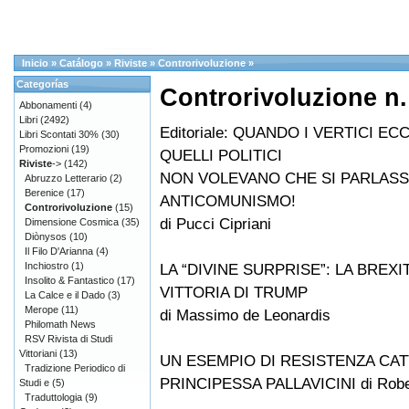
Inicio
»
Catálogo
»
Riviste
»
Controrivoluzione
»
Categorías
Controrivoluzione n.
Abbonamenti
(4)
Libri
(2492)
Editoriale: QUANDO I VERTICI EC
Libri Scontati 30%
(30)
Promozioni
(19)
QUELLI POLITICI
Riviste
->
(142)
NON VOLEVANO CHE SI PARLASS
Abruzzo Letterario
(2)
Berenice
(17)
ANTICOMUNISMO!
Controrivoluzione
(15)
di Pucci Cipriani
Dimensione Cosmica
(35)
Diònysos
(10)
Il Filo D'Arianna
(4)
Inchiostro
(1)
LA “DIVINE SURPRISE”: LA BREXIT
Insolito & Fantastico
(17)
VITTORIA DI TRUMP
La Calce e il Dado
(3)
Merope
(11)
di Massimo de Leonardis
Philomath News
RSV Rivista di Studi
Vittoriani
(13)
UN ESEMPIO DI RESISTENZA CAT
Tradizione Periodico di
PRINCIPESSA PALLAVICINI di Rober
Studi e
(5)
Traduttologia
(9)