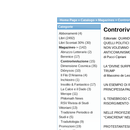
Home Page
»
Catalogo
»
Magazines
»
Contror
Categorie
Controriv
Abbonamenti
(4)
Libri
(2492)
Editoriale: QUAN
Libri Scontati 30%
(30)
QUELLI POLITICI
Magazines
->
(142)
NON VOLEVANO C
Abruzzo Letterario
(2)
ANTICOMUNISMO
Berenice
(17)
di Pucci Cipriani
Controrivoluzione
(15)
Dimensione Cosmica
(35)
LA “DIVINE SURPR
Diònysos
(10)
TRUMP
Il Filo D'Arianna
(4)
di Massimo de Leo
Inchiostro
(1)
Insolito & Fantastico
(17)
UN ESEMPIO DI 
La Calce e il Dado
(3)
PRINCIPESSA PALL
Merope
(11)
Philomath News
IL TENEBROSO C
RSV Rivista di Studi
RISORGIMENTO di
Vittoriani
(13)
Tradizione Periodico di
NELLE PROFEZIE
Studi e
(5)
“CANCRENA” NELLA
Traduttologia
(9)
Promozioni
(19)
PROTESTANTESI