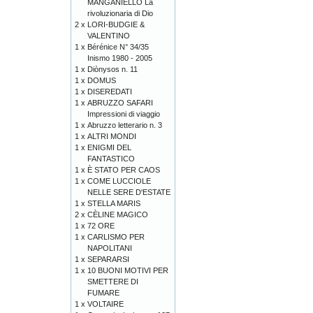
MANGANIELLO La
rivoluzionaria di Dio
2 x
LORI-BUDGIE &
VALENTINO
1 x
Bérénice N° 34/35
Inismo 1980 - 2005
1 x
Diònysos n. 11
1 x
DOMUS
1 x
DISEREDATI
1 x
ABRUZZO SAFARI
Impressioni di viaggio
1 x
Abruzzo letterario n. 3
1 x
ALTRI MONDI
1 x
ENIGMI DEL
FANTASTICO
1 x
È STATO PER CAOS
1 x
COME LUCCIOLE
NELLE SERE D'ESTATE
1 x
STELLA MARIS
2 x
CÈLINE MAGICO
1 x
72 ORE
1 x
CARLISMO PER
NAPOLITANI
1 x
SEPARARSI
1 x
10 BUONI MOTIVI PER
SMETTERE DI
FUMARE
1 x
VOLTAIRE