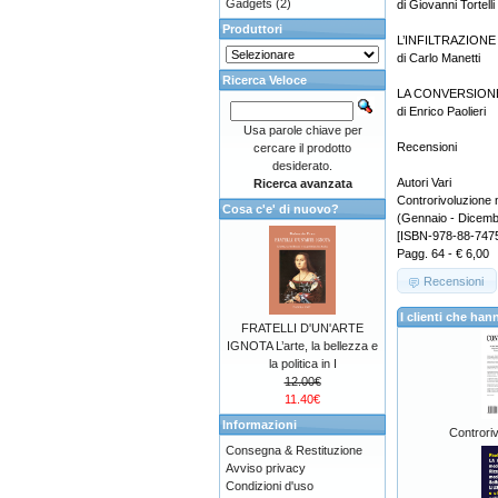
Gadgets
(2)
di Giovanni Tortelli
Produttori
L’INFILTRAZIONE
di Carlo Manetti
Ricerca Veloce
LA CONVERSIONE
di Enrico Paolieri
Usa parole chiave per
Recensioni
cercare il prodotto
desiderato.
Autori Vari
Ricerca avanzata
Controrivoluzione 
Cosa c'e' di nuovo?
(Gennaio - Dicemb
[ISBN-978-88-747
Pagg. 64 - € 6,00
Recensioni
I clienti che h
FRATELLI D'UN'ARTE
IGNOTA L’arte, la bellezza e
la politica in I
12.00€
11.40€
Informazioni
Controriv
Consegna & Restituzione
Avviso privacy
Condizioni d'uso