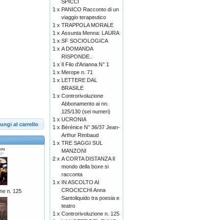
SPICCI
1 x
PANICO Racconto di un
viaggio terapeutico
1 x
TRAPPOLA MORALE
1 x
Assunta Menna: LAURA
1 x
SF SOCIOLOGICA
1 x
A DOMANDA
RISPONDE..
1 x
Il Filo d'Arianna N° 1
1 x
Merope n. 71
1 x
LETTERE DAL
BRASILE
1 x
Controrivoluzione
Abbonamento ai nn.
125/130 (sei numeri)
1 x
UCRONIA
ungi al carrello
1 x
Bérénice N° 36/37 Jean-
Arthur Rimbaud
1 x
TRE SAGGI SUL
MANZONI
2 x
A CORTA DISTANZA Il
mondo della boxe si
racconta
1 x
IN ASCOLTO AI
CROCICCHI Anna
ne n. 125
Santoliquido tra poesia e
teatro
1 x
Controrivoluzione n. 125