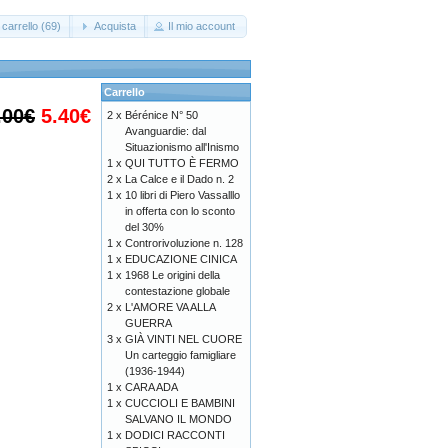
carrello (69)
Acquista
Il mio account
Carrello
.00€
5.40€
2 x
Bérénice N° 50
Avanguardie: dal
Situazionismo all'Inismo
1 x
QUI TUTTO È FERMO
2 x
La Calce e il Dado n. 2
1 x
10 libri di Piero Vassalllo
in offerta con lo sconto
del 30%
1 x
Controrivoluzione n. 128
1 x
EDUCAZIONE CINICA
1 x
1968 Le origini della
contestazione globale
2 x
L'AMORE VA ALLA
GUERRA
3 x
GIÀ VINTI NEL CUORE
Un carteggio famigliare
(1936-1944)
1 x
CARA ADA
1 x
CUCCIOLI E BAMBINI
SALVANO IL MONDO
1 x
DODICI RACCONTI