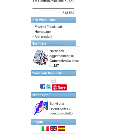
1 x
Controrivoluzione n. 127
813.56€
Info Produttore
-
Edizioni Tabula fati
Homepage
-
Altri prodotti
Notifiche
Notificami
aggiornamenti di
Controrivoluzione
n. 127
Condividi Prodotto
Save
Recensioni
Scrivi una
recensione su
questo prodotto!
Lingue