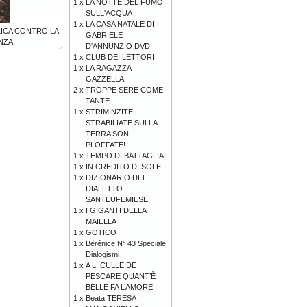
1 x
LA NOTTE DEL FUMO
SULL'ACQUA
1 x
LA CASA NATALE DI
LICA CONTRO LA
GABRIELE
NZA
D'ANNUNZIO DVD
1 x
CLUB DEI LETTORI
1 x
LA RAGAZZA
GAZZELLA
2 x
TROPPE SERE COME
TANTE
1 x
STRIMINZITE,
STRABILIATE SULLA
TERRA SON...
PLOFFATE!
1 x
TEMPO DI BATTAGLIA
1 x
IN CREDITO DI SOLE
1 x
DIZIONARIO DEL
DIALETTO
SANTEUFEMIESE
1 x
I GIGANTI DELLA
MAIELLA
1 x
GOTICO
1 x
Bérénice N° 43 Speciale
Dialogismi
1 x
A LI CULLE DE
PESCARE QUANT’È
BELLE FA L’AMORE
1 x
Beata TERESA