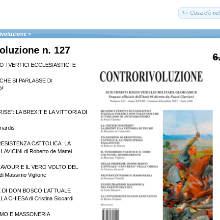
Cosa c'è nel 
ivoluzione
»
oluzione n. 127
6
DO I VERTICI ECCLESIASTICI E
HE SI PARLASSE DI
!
ISE”: LA BREXIT E LA VITTORIA DI
nardis
RESISTENZA CATTOLICA: LA
AVICINI di Roberto de Mattei
AVOUR E IL VERO VOLTO DEL
 Massimo Viglione
 DI DON BOSCO L’ATTUALE
 CHIESA di Cristina Siccardi
MO E MASSONERIA