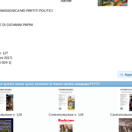
 MASSONICA NEI PARTITI POLITICI
 DI GIOVANNI PAPINI
n. 127
re 2017)
5-824-1]
Aggi
anno questo preso quest prodotto lo hanno anche comprato?????
oluzione n. 129
Controrivoluzione n. 128
Controrivoluzio