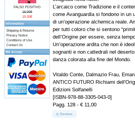
L’arcaico come Tradizione e il cont
FALSO POSITIVO
16.00€
come Avanguardia si fondono in un u
15.20€
di un’operazione alchemica reale. An
Information
per tutti coloro che si sentono “primi
Shipping & Returns
Privacy Notice
dell’Origine per essere, senza tempo
Conditions of Use
Un’operazione ardita che non è ideol
Contact Us
sognanti e non cattedrali nel deserto
We Accept
danza colorata alla fine del Mondo.
Vitaldo Conte, Dalmazio Frau, Eman
ANTICO FUTURO Richiami dell'Orig
Edizioni Solfanelli
[ISBN-978-88-3305-043-0]
Pagg. 128 - € 11,00
Reviews