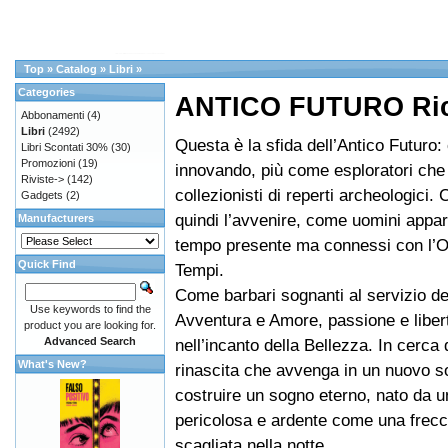
Top
»
Catalog
»
Libri
»
Categories
ANTICO FUTURO Rich
Abbonamenti
(4)
Libri
(2492)
Questa è la sfida dell’Antico Futuro
Libri Scontati 30%
(30)
Promozioni
(19)
innovando, più come esploratori che
Riviste->
(142)
collezionisti di reperti archeologici. 
Gadgets
(2)
quindi l’avvenire, come uomini appar
Manufacturers
tempo presente ma connessi con l’Or
Quick Find
Tempi.
Come barbari sognanti al servizio del
Use keywords to find the
Avventura e Amore, passione e libert
product you are looking for.
Advanced Search
nell’incanto della Bellezza. In cerca 
What's New?
rinascita che avvenga in un nuovo so
costruire un sogno eterno, nato da u
pericolosa e ardente come una frecc
scagliata nella notte.